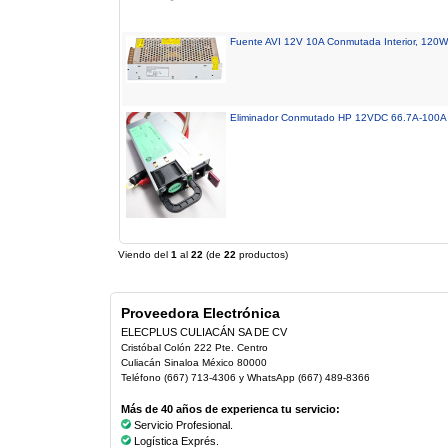
Fuente AVI 12V 10A Conmutada Interior, 120W
Eliminador Conmutado HP 12VDC 66.7A-100
Viendo del
1
al
22
(de
22
productos)
Proveedora Electrónica
ELECPLUS CULIACÁN SA DE CV
Cristóbal Colón 222 Pte. Centro
Culiacán Sinaloa México 80000
Teléfono (667) 713-4306 y WhatsApp (667) 489-8366
Más de 40 años de experienca tu servicio:
Servicio Profesional.
Logística Exprés.