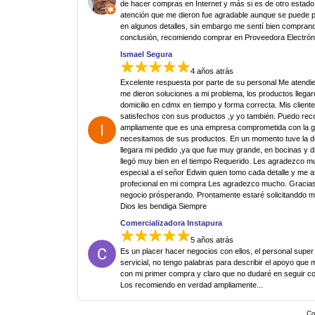
de hacer compras en Internet y más si es de otro estado.
atención que me dieron fue agradable aunque se puede p
en algunos detalles, sin embargo me sentí bien comprand
conclusión, recomiendo comprar en Proveedora Electrón
Ismael Segura
4 años atrás
Excelente respuesta por parte de su personal Me atendi
me dieron soluciones a mi problema, los productos llegar
domicilio en cdmx en tiempo y forma correcta. Mis clien
satisfechos con sus productos ,y yo también. Puedo re
ampliamente que es una empresa comprometida con la g
necesitamos de sus productos. En un momento tuve la 
llegara mi pedido ,ya que fue muy grande, en bocinas y d
llegó muy bien en el tiempo Requerido. Les agradezco 
especial a el señor Edwin quien tomo cada detalle y me 
profecional en mi compra Les agradezco mucho. Gracias
negocio prósperando. Prontamente estaré solicitanddo 
Dios les bendiga Siempre
Comercializadora Instapura
5 años atrás
Es un placer hacer negocios con ellos, el personal super
servicial, no tengo palabras para describir el apoyo que 
con mi primer compra y claro que no dudaré en seguir c
Los recomiendo en verdad ampliamente...
Co