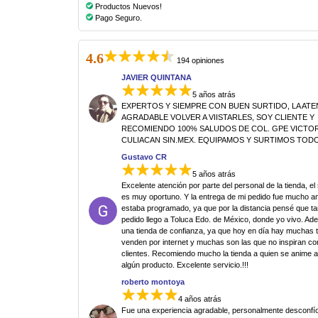
Productos Nuevos!
Pago Seguro.
4.6
194 opiniones
JAVIER QUINTANA
5 años atrás
EXPERTOS Y SIEMPRE CON BUEN SURTIDO, LA AT
AGRADABLE VOLVER A VIISTARLES, SOY CLIENTE Y
RECOMIENDO 100% SALUDOS DE COL. GPE VICTORI
CULIACAN SIN.MEX. EQUIPAMOS Y SURTIMOS TODO
Gustavo CR
5 años atrás
Excelente atención por parte del personal de la tienda, el
es muy oportuno. Y la entrega de mi pedido fue mucho an
estaba programado, ya que por la distancia pensé que ta
pedido llego a Toluca Edo. de México, donde yo vivo. Ad
una tienda de confianza, ya que hoy en día hay muchas 
venden por internet y muchas son las que no inspiran co
clientes. Recomiendo mucho la tienda a quien se anime 
algún producto. Excelente servicio.!!!
roberto montoya
4 años atrás
Fue una experiencia agradable, personalmente desconfí