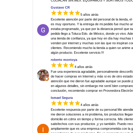
CULIACAN SIN.MEX. EQUIPAMOS Y SURTIMOS TODO
Gustavo CR
5 años atrás
Excelente atención por parte del personal de la tienda, el
es muy oportuno. Y la entrega de mi pedido fue mucho an
estaba programado, ya que por la distancia pensé que ta
pedido llego a Toluca Edo. de México, donde yo vivo. Ad
una tienda de confianza, ya que hoy en día hay muchas 
venden por internet y muchas son las que no inspiran co
clientes. Recomiendo mucho la tienda a quien se anime 
algún producto. Excelente servicio.!!!
roberto montoya
4 años atrás
Fue una experiencia agradable, personalmente desconfí
de hacer compras en Internet y más si es de otro estado.
atención que me dieron fue agradable aunque se puede p
en algunos detalles, sin embargo me sentí bien comprand
conclusión, recomiendo comprar en Proveedora Electrón
Ismael Segura
4 años atrás
Excelente respuesta por parte de su personal Me atendi
me dieron soluciones a mi problema, los productos llegar
domicilio en cdmx en tiempo y forma correcta. Mis clien
satisfechos con sus productos ,y yo también. Puedo re
ampliamente que es una empresa comprometida con la g