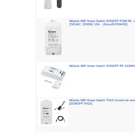
Módulo WiFi Smart Switch SONOFF POW R2, co
250VAC, 3500W, 15A - [Sonoff-POW-R2]
Módulo WiFi Smart Switch SONOFF RF 433MHz
Módulo WiFi Smart Switch TH10 Control de t
[SONOFF-TH10]