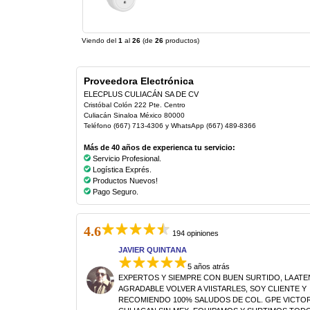
Viendo del
1
al
26
(de
26
productos)
Proveedora Electrónica
ELECPLUS CULIACÁN SA DE CV
Cristóbal Colón 222 Pte. Centro
Culiacán Sinaloa México 80000
Teléfono (667) 713-4306 y WhatsApp (667) 489-8366
Más de 40 años de experienca tu servicio:
Servicio Profesional.
Logística Exprés.
Productos Nuevos!
Pago Seguro.
4.6
194 opiniones
JAVIER QUINTANA
5 años atrás
EXPERTOS Y SIEMPRE CON BUEN SURTIDO, LA AT
AGRADABLE VOLVER A VIISTARLES, SOY CLIENTE Y
RECOMIENDO 100% SALUDOS DE COL. GPE VICTORI