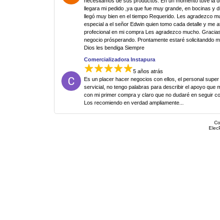
necesitamos de sus productos. En un momento tuve la 
llegara mi pedido ,ya que fue muy grande, en bocinas y d
llegó muy bien en el tiempo Requerido. Les agradezco 
especial a el señor Edwin quien tomo cada detalle y me 
profecional en mi compra Les agradezco mucho. Gracias
negocio prósperando. Prontamente estaré solicitanddo 
Dios les bendiga Siempre
Comercializadora Instapura
5 años atrás
Es un placer hacer negocios con ellos, el personal super
servicial, no tengo palabras para describir el apoyo que 
con mi primer compra y claro que no dudaré en seguir c
Los recomiendo en verdad ampliamente...
Co
Elec