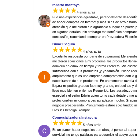
roberto montoya
4 años atrás
Fue una experiencia agradable, personalmente desconfí
de hacer compras en Internet y más si es de otro estado.
atención que me dieron fue agradable aunque se puede p
en algunos detalles, sin embargo me sentí bien comprand
conclusión, recomiendo comprar en Proveedora Electrón
Ismael Segura
4 años atrás
Excelente respuesta por parte de su personal Me atendi
me dieron soluciones a mi problema, los productos llegar
domicilio en cdmx en tiempo y forma correcta. Mis clien
satisfechos con sus productos ,y yo también. Puedo re
ampliamente que es una empresa comprometida con la g
necesitamos de sus productos. En un momento tuve la 
llegara mi pedido ,ya que fue muy grande, en bocinas y d
llegó muy bien en el tiempo Requerido. Les agradezco 
especial a el señor Edwin quien tomo cada detalle y me 
profecional en mi compra Les agradezco mucho. Gracias
negocio prósperando. Prontamente estaré solicitanddo 
Dios les bendiga Siempre
Comercializadora Instapura
5 años atrás
Es un placer hacer negocios con ellos, el personal super
servicial, no tengo palabras para describir el apoyo que 