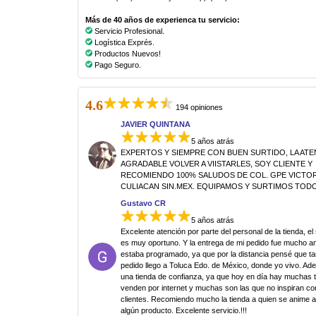
Más de 40 años de experienca tu servicio:
Servicio Profesional.
Logística Exprés.
Productos Nuevos!
Pago Seguro.
4.6
194 opiniones
JAVIER QUINTANA
5 años atrás
EXPERTOS Y SIEMPRE CON BUEN SURTIDO, LA AT
AGRADABLE VOLVER A VIISTARLES, SOY CLIENTE Y
RECOMIENDO 100% SALUDOS DE COL. GPE VICTORI
CULIACAN SIN.MEX. EQUIPAMOS Y SURTIMOS TODO
Gustavo CR
5 años atrás
Excelente atención por parte del personal de la tienda, el
es muy oportuno. Y la entrega de mi pedido fue mucho an
estaba programado, ya que por la distancia pensé que ta
pedido llego a Toluca Edo. de México, donde yo vivo. Ad
una tienda de confianza, ya que hoy en día hay muchas 
venden por internet y muchas son las que no inspiran co
clientes. Recomiendo mucho la tienda a quien se anime 
algún producto. Excelente servicio.!!!