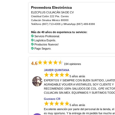
Proveedora Electrónica
ELECPLUS CULIACÁN SA DE CV
Cristóbal Colón 222 Pte. Centro
Culiacán Sinaloa México 80000
Teléfono (667) 713-4306 y WhatsApp (667) 489-8366
Más de 40 años de experienca tu servicio:
Servicio Profesional.
Logística Exprés.
Productos Nuevos!
Pago Seguro.
4.6
194 opiniones
JAVIER QUINTANA
5 años atrás
EXPERTOS Y SIEMPRE CON BUEN SURTIDO, LA AT
AGRADABLE VOLVER A VIISTARLES, SOY CLIENTE Y
RECOMIENDO 100% SALUDOS DE COL. GPE VICTORI
CULIACAN SIN.MEX. EQUIPAMOS Y SURTIMOS TODO
Gustavo CR
5 años atrás
Excelente atención por parte del personal de la tienda, el
es muy oportuno. Y la entrega de mi pedido fue mucho an