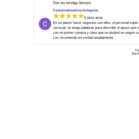
Dios les bendiga Siempre
Comercializadora Instapura
5 años atrás
Es un placer hacer negocios con ellos, el personal super
servicial, no tengo palabras para describir el apoyo que 
con mi primer compra y claro que no dudaré en seguir c
Los recomiendo en verdad ampliamente...
Co
Elec