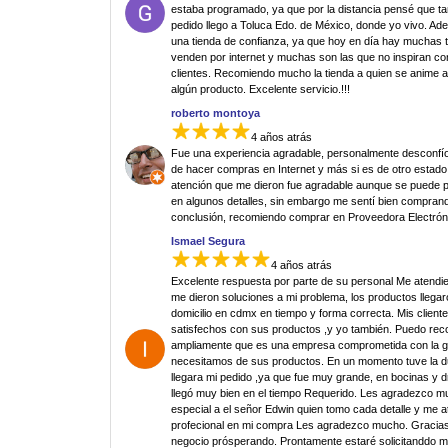
estaba programado, ya que por la distancia pensé que ta
pedido llego a Toluca Edo. de México, donde yo vivo. Ad
una tienda de confianza, ya que hoy en día hay muchas 
venden por internet y muchas son las que no inspiran co
clientes. Recomiendo mucho la tienda a quien se anime 
algún producto. Excelente servicio.!!!
roberto montoya
4 años atrás
Fue una experiencia agradable, personalmente desconfí
de hacer compras en Internet y más si es de otro estado.
atención que me dieron fue agradable aunque se puede p
en algunos detalles, sin embargo me sentí bien comprand
conclusión, recomiendo comprar en Proveedora Electrón
Ismael Segura
4 años atrás
Excelente respuesta por parte de su personal Me atendi
me dieron soluciones a mi problema, los productos llegar
domicilio en cdmx en tiempo y forma correcta. Mis clien
satisfechos con sus productos ,y yo también. Puedo re
ampliamente que es una empresa comprometida con la g
necesitamos de sus productos. En un momento tuve la 
llegara mi pedido ,ya que fue muy grande, en bocinas y d
llegó muy bien en el tiempo Requerido. Les agradezco 
especial a el señor Edwin quien tomo cada detalle y me 
profecional en mi compra Les agradezco mucho. Gracias
negocio prósperando. Prontamente estaré solicitanddo 