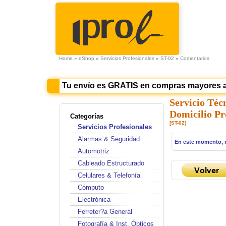
Home
»
eShop
»
Servicios Profesionales
»
ST-02
»
Comentarios
Tu envío es GRATIS en compras mayores 
Servicio Téc
Domicilio Pr
Categorías
[ST-02]
Servicios Profesionales
Alarmas & Seguridad
En este momento, 
Automotriz
Cableado Estructurado
Celulares & Telefonía
Cómputo
Electrónica
Ferreter?a General
Fotografía & Inst. Ópticos