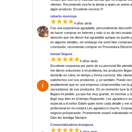
clientes. Recomiendo mucho la tienda a quien se anime 
algún producto. Excelente servicio.!!!
roberto montoya
4 años atrás
Fue una experiencia agradable, personalmente desconfí
de hacer compras en Internet y más si es de otro estado.
atención que me dieron fue agradable aunque se puede p
en algunos detalles, sin embargo me sentí bien comprand
conclusión, recomiendo comprar en Proveedora Electrón
Ismael Segura
4 años atrás
Excelente respuesta por parte de su personal Me atendi
me dieron soluciones a mi problema, los productos llegar
domicilio en cdmx en tiempo y forma correcta. Mis clien
satisfechos con sus productos ,y yo también. Puedo re
ampliamente que es una empresa comprometida con la g
necesitamos de sus productos. En un momento tuve la 
llegara mi pedido ,ya que fue muy grande, en bocinas y d
llegó muy bien en el tiempo Requerido. Les agradezco 
especial a el señor Edwin quien tomo cada detalle y me 
profecional en mi compra Les agradezco mucho. Gracias
negocio prósperando. Prontamente estaré solicitanddo 
Dios les bendiga Siempre
Comercializadora Instapura
5 años atrás