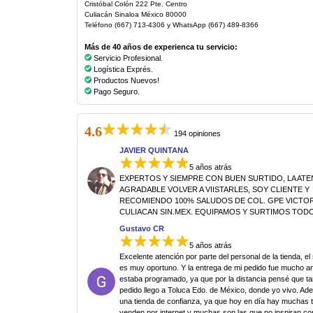
Cristóbal Colón 222 Pte. Centro
Culiacán Sinaloa México 80000
Teléfono (667) 713-4306 y WhatsApp (667) 489-8366
Más de 40 años de experienca tu servicio:
Servicio Profesional.
Logística Exprés.
Productos Nuevos!
Pago Seguro.
4.6
194 opiniones
JAVIER QUINTANA
5 años atrás
EXPERTOS Y SIEMPRE CON BUEN SURTIDO, LA AT
AGRADABLE VOLVER A VIISTARLES, SOY CLIENTE Y
RECOMIENDO 100% SALUDOS DE COL. GPE VICTORI
CULIACAN SIN.MEX. EQUIPAMOS Y SURTIMOS TODO
Gustavo CR
5 años atrás
Excelente atención por parte del personal de la tienda, el
es muy oportuno. Y la entrega de mi pedido fue mucho an
estaba programado, ya que por la distancia pensé que ta
pedido llego a Toluca Edo. de México, donde yo vivo. Ad
una tienda de confianza, ya que hoy en día hay muchas 
venden por internet y muchas son las que no inspiran co