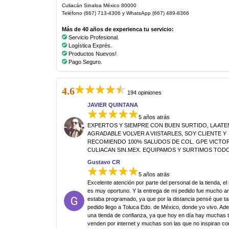
Culiacán Sinaloa México 80000
Teléfono (667) 713-4306 y WhatsApp (667) 489-8366
Más de 40 años de experienca tu servicio:
Servicio Profesional.
Logística Exprés.
Productos Nuevos!
Pago Seguro.
4.6
194 opiniones
JAVIER QUINTANA
5 años atrás
EXPERTOS Y SIEMPRE CON BUEN SURTIDO, LA AT
AGRADABLE VOLVER A VIISTARLES, SOY CLIENTE Y
RECOMIENDO 100% SALUDOS DE COL. GPE VICTORI
CULIACAN SIN.MEX. EQUIPAMOS Y SURTIMOS TODO
Gustavo CR
5 años atrás
Excelente atención por parte del personal de la tienda, el
es muy oportuno. Y la entrega de mi pedido fue mucho an
estaba programado, ya que por la distancia pensé que ta
pedido llego a Toluca Edo. de México, donde yo vivo. Ad
una tienda de confianza, ya que hoy en día hay muchas 
venden por internet y muchas son las que no inspiran co