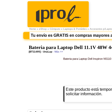
Home
»
eShop
»
Cómputo
»
Laptops & Portátiles
»
Accesorios p/Lapt
Tu envío es GRATIS en compras mayores 
Bateria para Laptop Dell 11.1V 48W
[BT11495] - UnaLap
- Más >>
Bateria para Laptop Dell Inspiron N51
Este producto está tempor
solicitar información.