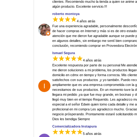
clientes. Recomiendo mucho la tienda a quien se anime 
algún producto. Excelente servicio.!!!
roberto montoya
4 años atrás
Fue una experiencia agradable, personalmente desconfí
de hacer compras en Internet y más si es de otro estado.
atención que me dieron fue agradable aunque se puede p
en algunos detalles, sin embargo me sentí bien comprand
conclusión, recomiendo comprar en Proveedora Electrón
Ismael Segura
4 años atrás
Excelente respuesta por parte de su personal Me atendi
me dieron soluciones a mi problema, los productos llegar
domicilio en cdmx en tiempo y forma correcta. Mis clien
satisfechos con sus productos ,y yo también. Puedo re
ampliamente que es una empresa comprometida con la g
necesitamos de sus productos. En un momento tuve la 
llegara mi pedido ,ya que fue muy grande, en bocinas y d
llegó muy bien en el tiempo Requerido. Les agradezco 
especial a el señor Edwin quien tomo cada detalle y me 
profecional en mi compra Les agradezco mucho. Gracias
negocio prósperando. Prontamente estaré solicitanddo 
Dios les bendiga Siempre
Comercializadora Instapura
5 años atrás