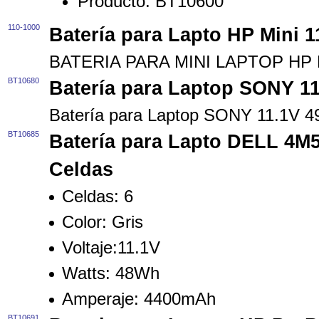
Producto:
BT10600
110-1000
Batería para Lapto HP Mini 1
BATERIA PARA MINI LAPTOP HP 
BT10680
Batería para Laptop SONY 1
Batería para Laptop SONY 11.1V 
BT10685
Batería para Lapto DELL 4M
Celdas
Celdas:
6
Color:
Gris
Voltaje:
11.1V
Watts:
48Wh
Amperaje:
4400mAh
BT10691