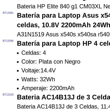
Bateria HP Elite 840 g1 CM03XL 
BT12081
Batería para Laptop Asus x54
celdas, 10.8V 2200mAh 24Wh
A31N1519 Asus x540s x540sa r540
BT12096
Batería para Laptop HP 4 ce
Celdas:
4
Color:
Plata con Negro
Voltaje:
14.4V
Watts:
32Wh
Amperaje:
2200mAh
BT12103
Bateria AC14B13J de 3 Celd
Bateria AC14B13J de 3 Celdas, 1