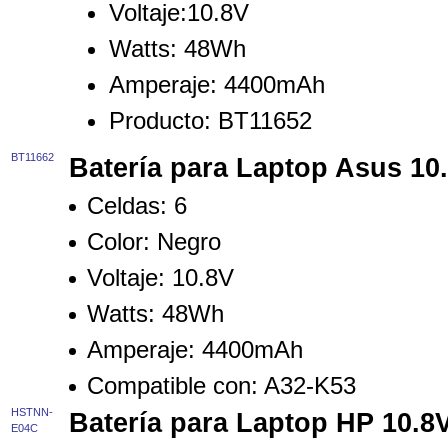
Voltaje:
10.8V
Watts:
48Wh
Amperaje:
4400mAh
Producto:
BT11652
BT11662
Batería para Laptop Asus 1
Celdas:
6
Color:
Negro
Voltaje:
10.8V
Watts:
48Wh
Amperaje:
4400mAh
Compatible con:
A32-K53
HSTNN-
Batería para Laptop HP 10.
E04C