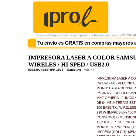
Home
»
eShop
»
Cómputo
»
Impresión
»
Impresoras Láser
»
SS230J#
Tu envío es GRATIS en compras mayores 
IMPRESORA LASER A COLOR SAMSUN
WIRELES / HI SPED / USB2.0
[SS230J#B16] [PR-1978] - Samsung
- Más >>
IMPRESORA LASER A C
C430W/XAX - VELOCIDAD
MONO: HASTA 18 PPM - 
PáGINAS. - RESOLUCIóN:
MHZ GENERAL FUNCIONE
DE 64 MB INTERFAZ ESTá
100 BASE TX / WIRELES
290 W (IMPRESIóN) / 6
CONSUMO) DIMENSIONES 
12,2 X 8,3) PESO 9.96 K
MONO: 18 PPM EN A1 (1
IMPRESA (COLOR): ME