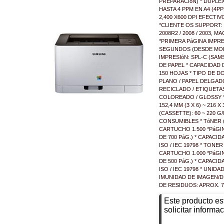
PREPARACIóN) * DUPLE
HASTA 4 PPM EN A4 (4P
2,400 X600 DPI EFECTIVO
*CLIENTE OS SUPPORT: WI
2008R2 / 2008 / 2003, MA
*PRIMERA PáGINA IMPR
SEGUNDOS (DESDE MOD
IMPRESIóN: SPL-C (SA
DE PAPEL * CAPACIDAD
150 HOJAS * TIPO DE 
PLANO / PAPEL DELGADO
RECICLADO / ETIQUETAS
COLOREADO / GLOSSY *
152,4 MM (3 X 6) ~ 216 X
(CASSETTE): 60 ~ 220 G
CONSUMIBLES * TóNER 
CARTUCHO 1.500 *PáGI
DE 700 PáG.) * CAPACI
ISO / IEC 19798 * TONE
CARTUCHO 1.000 *PáGI
DE 500 PáG.) * CAPACI
ISO / IEC 19798 * UNIDA
IMUNIDAD DE IMAGEN/DR
DE RESIDUOS: APROX. 7
Este producto es
solicitar informac