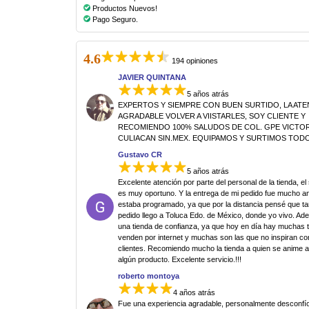
Productos Nuevos!
Pago Seguro.
4.6
194 opiniones
JAVIER QUINTANA
5 años atrás
EXPERTOS Y SIEMPRE CON BUEN SURTIDO, LA AT
AGRADABLE VOLVER A VIISTARLES, SOY CLIENTE Y
RECOMIENDO 100% SALUDOS DE COL. GPE VICTORI
CULIACAN SIN.MEX. EQUIPAMOS Y SURTIMOS TODO
Gustavo CR
5 años atrás
Excelente atención por parte del personal de la tienda, el
es muy oportuno. Y la entrega de mi pedido fue mucho an
estaba programado, ya que por la distancia pensé que ta
pedido llego a Toluca Edo. de México, donde yo vivo. Ad
una tienda de confianza, ya que hoy en día hay muchas 
venden por internet y muchas son las que no inspiran co
clientes. Recomiendo mucho la tienda a quien se anime 
algún producto. Excelente servicio.!!!
roberto montoya
4 años atrás
Fue una experiencia agradable, personalmente desconfí