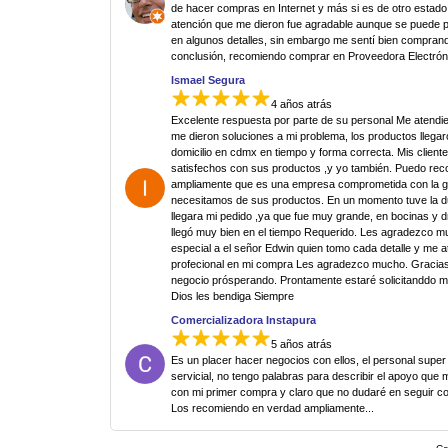
de hacer compras en Internet y más si es de otro estado.
atención que me dieron fue agradable aunque se puede p
en algunos detalles, sin embargo me sentí bien comprand
conclusión, recomiendo comprar en Proveedora Electrón
Ismael Segura
4 años atrás
Excelente respuesta por parte de su personal Me atendi
me dieron soluciones a mi problema, los productos llegar
domicilio en cdmx en tiempo y forma correcta. Mis clien
satisfechos con sus productos ,y yo también. Puedo re
ampliamente que es una empresa comprometida con la g
necesitamos de sus productos. En un momento tuve la 
llegara mi pedido ,ya que fue muy grande, en bocinas y d
llegó muy bien en el tiempo Requerido. Les agradezco 
especial a el señor Edwin quien tomo cada detalle y me 
profecional en mi compra Les agradezco mucho. Gracias
negocio prósperando. Prontamente estaré solicitanddo 
Dios les bendiga Siempre
Comercializadora Instapura
5 años atrás
Es un placer hacer negocios con ellos, el personal super
servicial, no tengo palabras para describir el apoyo que 
con mi primer compra y claro que no dudaré en seguir c
Los recomiendo en verdad ampliamente...