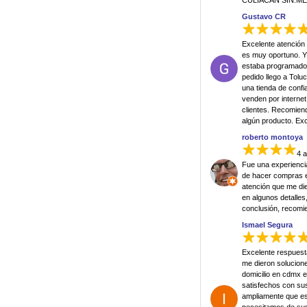
CULIACAN SIN.M
Gustavo CR
Excelente atención 
es muy oportuno. Y
estaba programado,
pedido llego a Tol
una tienda de conf
venden por internet
clientes. Recomien
algún producto. Exce
roberto montoya
4 
Fue una experienci
de hacer compras en
atención que me di
en algunos detalle
conclusión, recomi
Ismael Segura
Excelente respuest
me dieron solucione
domicilio en cdmx e
satisfechos con su
ampliamente que e