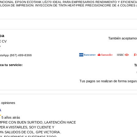
UNCIONAL EPSON ECOTANK L6270 IDEAL PARA EMPRESARIOS RENDIMIENTO Y EFICIENCIA
LOGIA DE IMPRESION: INYECCION DE TINTA HEAT-FREE PRECISIONCORE DE 4 COLORES (
ca
También aceptamos 
E CV
o
0
atsApp (667) 489-8366
a tu servicio:
T
Tus pagos se realizan de forma segura
 opiniones
A
5 años atrás
MPRE CON BUEN SURTIDO, LA ATENCIÓN HACE
R A VIISTARLES, SOY CLIENTE Y
% SALUDOS DE COL. GPE VICTORIA .