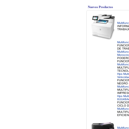
Nuevos Productos
Multifun
INFORM
TRABAJ
Multifun
FUNCIO
DE TRAB
Multifun
Monocro
PODERO
FUNCIO
Multifun
MULTIF
TECNOLO
Hps Mult
Velocida
FUNCIO
NEGRO (
Multifun
MULTIF
IMPRESI
Hps Mult
6UU48A
FUNCIO
CICLO D
Multifun
MULTIF
EFICIEN
Multifun