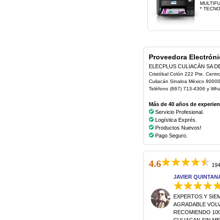
MULTIF
* TECNO
Proveedora Electróni
ELECPLUS CULIACÁN SA D
Cristóbal Colón 222 Pte. Centr
Culiacán Sinaloa México 8000
Teléfono (667) 713-4306 y Wh
Más de 40 años de experienc
Servicio Profesional.
Logística Exprés.
Productos Nuevos!
Pago Seguro.
4.6
194
JAVIER QUINTAN
EXPERTOS Y SIE
AGRADABLE VOLVE
RECOMIENDO 100