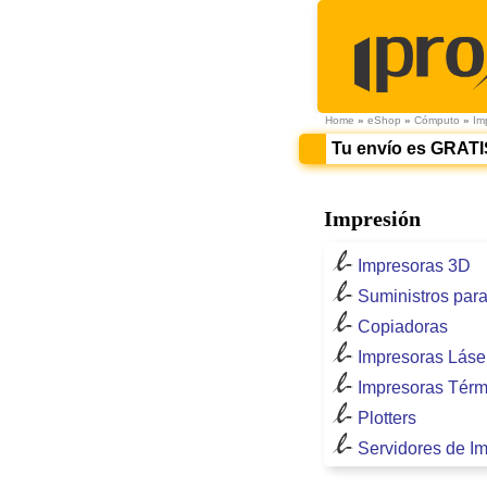
Home
»
eShop
»
Cómputo
»
Im
Tu envío es GRATI
Impresión
Impresoras 3D
Suministros par
Copiadoras
Impresoras Láse
Impresoras Térm
Plotters
Servidores de I