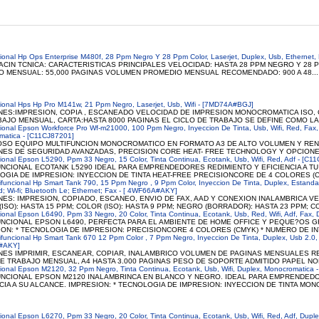
cional Hp Ops Enterprise M480f, 28 Ppm Negro Y 28 Ppm Color, Laserjet, Duplex, Usb, Ethernet,
ACIN TCNICA: CARACTERISTICAS PRINCIPALES VELOCIDAD: HASTA 28 PPM NEGRO Y 28 
O MENSUAL: 55,000 PAGINAS VOLUMEN PROMEDIO MENSUAL RECOMENDADO: 900 A 48...
cional Hps Hp Pro M141w, 21 Ppm Negro, Laserjet, Usb, Wifi - [7MD74A#BGJ]
NES:IMPRESION, COPIA , ESCANEADO VELOCIDAD DE IMPRESION MONOCROMATICA ISO, 
AJO MENSUAL, CARTA:HASTA 8000 PAGINAS EL CICLO DE TRABAJO SE DEFINE COMO LA 
cional Epson Workforce Pro Wf-m21000, 100 Ppm Negro, Inyeccion De Tinta, Usb, Wifi, Red, Fax,
matica - [C11CJ87201]
SO EQUIPO MULTIFUNCION MONOCROMATICO EN FORMATO A3 DE ALTO VOLUMEN Y REND
NES DE SEGURIDAD AVANZADAS, PRECISION CORE HEAT- FREE TECHNOLOGY Y OPCIONE
cional Epson L5290, Ppm 33 Negro, 15 Color, Tinta Continua, Ecotank, Usb, Wifi, Red, Adf - [C1
UNCIONAL ECOTANK L5290 IDEAL PARA EMPRENDEDORES REDIMIENTO Y EFICIENCIA A TU
GIA DE IMPRESION: INYECCION DE TINTA HEAT-FREE PRECISIONCORE DE 4 COLORES (CMY
ifuncional Hp Smart Tank 790, 15 Ppm Negro , 9 Ppm Color, Inyeccion De Tinta, Duplex, Estanda
d; Wi-fi; Bluetooth Le; Ethernet; Fax - [ 4WF66A#AKY]
NES: IMPRESION, COPIADO, ESCANEO, ENVIO DE FAX, AAD Y CONEXION INALAMBRICA V
ISO): HASTA 15 PPM; COLOR (ISO): HASTA 9 PPM; NEGRO (BORRADOR): HASTA 23 PPM; CO
cional Epson L6490, Ppm 33 Negro, 20 Color, Tinta Continua, Ecotank, Usb, Red, Wifi, Adf, Fax,
UNCIONAL EPSON L6490, PERFECTA PARA EL AMBIENTE DE HOME OFFICE Y PEQUE?OS 
ON: * TECNOLOGIA DE IMPRESION: PRECISIONCORE 4 COLORES (CMYK) * NUMERO DE IN
ifuncional Hp Smart Tank 670 12 Ppm Color , 7 Ppm Negro, Inyeccion De Tinta, Duplex, Usb 2.0, Wi
#AKY]
NES IMPRIMIR, ESCANEAR, COPIAR, INALAMBRICO VOLUMEN DE PAGINAS MENSUALES R
E TRABAJO MENSUAL, A4 HASTA 3.000 PAGINAS PESO DE SOPORTE ADMITIDO PAPEL NOR
cional Epson M2120, 32 Ppm Negro, Tinta Continua, Ecotank, Usb, Wifi, Duplex, Monocromatica 
UNCIONAL EPSON M2120 INALAMBRINCA EN BLANCO Y NEGRO. IDEAL PARA EMPRENDEDO
CIA A SU ALCANCE. IMPRESION: * TECNOLOGIA DE IMPRESION: INYECCION DE TINTA MON
cional Epson L6270, Ppm 33 Negro, 20 Color, Tinta Continua, Ecotank, Usb, Wifi, Red, Adf, Dupl