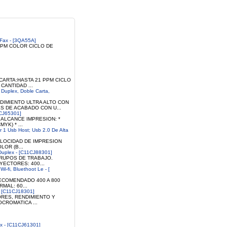
 Fax - [3QA55A]
PPM COLOR CICLO DE
CARTA:HASTA 21 PPM CICLO
CANTIDAD ...
 Duplex, Doble Carta,
IMIENTO ULTRA ALTO CON
S DE ACABADO CON U...
1CJ65301]
 ALCANCE IMPRESION: *
K) * ...
r 1 Usb Host; Usb 2.0 De Alta
ELOCIDAD DE IMPRESION
LOR (B...
 Duplex - [C11CJ88301]
GRUPOS DE TRABAJO.
YECTORES: 400...
-fi, Bluethoot Le - [
ECOMENDADO 400 A 800
MAL: 60...
- [C11CJ18301]
RES, RENDIMIENTO Y
OCROMATICA ...
ex - [C11CJ61301]