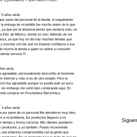
EX. EQUIPAMOS Y SURTIMOS TODO..
5 años atrás
por parte del personal de la tienda, el seguimiento
 la entrega de mi pedido fue mucho antes de lo que
 ya que por la distancia pensé que tardaría más, mi
uca Edo. de México, donde yo vivo. Además de ser
ianza, ya que hoy en día hay muchas tiendas que
 y muchas son las que no inspiran confianza a sus
do mucho la tienda a quien se anime a consumir
lente servicio.!!!
años atrás
a agradable, personalmente desconfío al momento
 Internet y más si es de otro estado. Pero la
eron fue agradable aunque se puede pulir un poco
s, sin embargo me sentí bien comprando aqui. En
endo comprar en Proveedora Electrónica.
4 años atrás
a por parte de su personal Me atendieron muy bien,
s a mi problema, los productos llegaron a mi
Siguen
n tiempo y forma correcta. Mis clientes quedaron
s productos ,y yo también. Puedo recomendar
s una empresa comprometida con la gente que