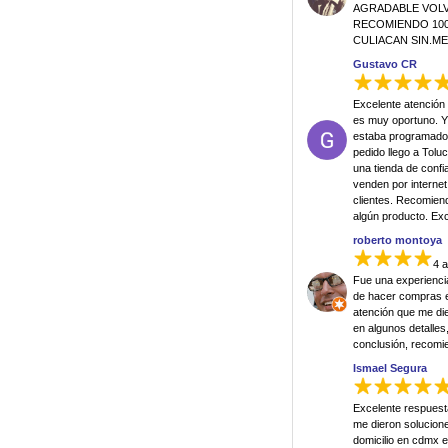
AGRADABLE VOLVE
RECOMIENDO 100
CULIACAN SIN.M
Gustavo CR
Excelente atención 
es muy oportuno. Y
estaba programado,
pedido llego a Tol
una tienda de conf
venden por internet
clientes. Recomien
algún producto. Exce
roberto montoya
4 
Fue una experienci
de hacer compras en
atención que me di
en algunos detalle
conclusión, recomi
Ismael Segura
Excelente respuest
me dieron solucione
domicilio en cdmx e