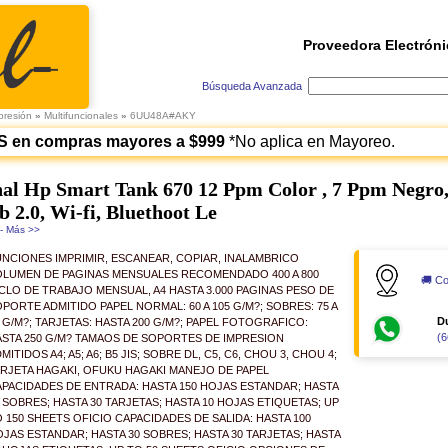
Proveedora Electróni
Búsqueda Avanzada
presión
»
Multifuncionales
»
6UU48A#AKY
S en compras mayores a $999
*No aplica en Mayoreo.
al Hp Smart Tank 670 12 Ppm Color , 7 Ppm Negro,
b 2.0, Wi-fi, Bluethoot Le
- Más >>
NCIONES IMPRIMIR, ESCANEAR, COPIAR, INALAMBRICO
OLUMEN DE PAGINAS MENSUALES RECOMENDADO 400 A 800
🚚 Co
CLO DE TRABAJO MENSUAL, A4 HASTA 3.000 PAGINAS PESO DE
PORTE ADMITIDO PAPEL NORMAL: 60 A 105 G/M?; SOBRES: 75 A
D
 G/M?; TARJETAS: HASTA 200 G/M?; PAPEL FOTOGRAFICO:
(6
STA 250 G/M? TAMAOS DE SOPORTES DE IMPRESION
MITIDOS A4; A5; A6; B5 JIS; SOBRE DL, C5, C6, CHOU 3, CHOU 4;
RJETA HAGAKI, OFUKU HAGAKI MANEJO DE PAPEL
PACIDADES DE ENTRADA: HASTA 150 HOJAS ESTANDAR; HASTA
 SOBRES; HASTA 30 TARJETAS; HASTA 10 HOJAS ETIQUETAS; UP
 150 SHEETS OFICIO CAPACIDADES DE SALIDA: HASTA 100
JAS ESTANDAR; HASTA 30 SOBRES; HASTA 30 TARJETAS; HASTA