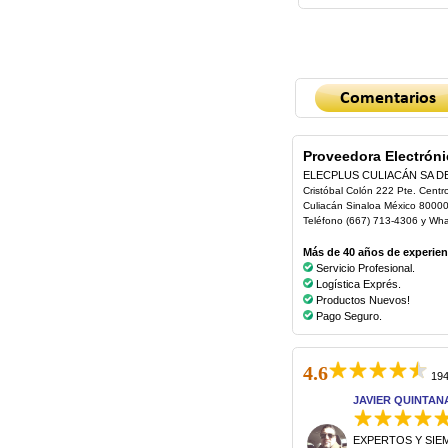
Proveedora Electróni
ELECPLUS CULIACÁN SA D
Cristóbal Colón 222 Pte. Centr
Culiacán Sinaloa México 8000
Teléfono (667) 713-4306 y Wh
Más de 40 años de experienc
Servicio Profesional.
Logística Exprés.
Productos Nuevos!
Pago Seguro.
4.6
194
JAVIER QUINTAN
EXPERTOS Y SIE