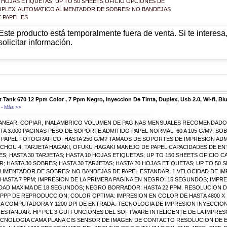
 HOJAS ETIQUETAS; UP TO 50 SHEETS OFICIO OPCIONES DE
UPLEX: AUTOMATICO ALIMENTADOR DE SOBRES: NO BANDEJAS
 PAPEL ES
Este producto está temporalmente fuera de venta. Si te interes
solicitar información.
 Tank 670 12 Ppm Color , 7 Ppm Negro, Inyeccion De Tinta, Duplex, Usb 2.0, Wi-fi, Bl
- Más >>
ANEAR, COPIAR, INALAMBRICO VOLUMEN DE PAGINAS MENSUALES RECOMENDADO 4
A 3.000 PAGINAS PESO DE SOPORTE ADMITIDO PAPEL NORMAL: 60 A 105 G/M?; SOBRE
; PAPEL FOTOGRAFICO: HASTA 250 G/M? TAMAOS DE SOPORTES DE IMPRESION ADMITID
, CHOU 4; TARJETA HAGAKI, OFUKU HAGAKI MANEJO DE PAPEL CAPACIDADES DE EN
S; HASTA 30 TARJETAS; HASTA 10 HOJAS ETIQUETAS; UP TO 150 SHEETS OFICIO C
; HASTA 30 SOBRES; HASTA 30 TARJETAS; HASTA 20 HOJAS ETIQUETAS; UP TO 50
LIMENTADOR DE SOBRES: NO BANDEJAS DE PAPEL ESTANDAR: 1 VELOCIDAD DE IM
 HASTA 7 PPM; IMPRESION DE LA PRIMERA PAGINA EN NEGRO: 15 SEGUNDOS; IMPR
IDAD MAXIMA DE 18 SEGUNDOS; NEGRO BORRADOR: HASTA 22 PPM. RESOLUCION 
0 PPP DE REPRODUCCION; COLOR OPTIMA: IMPRESION EN COLOR DE HASTA 4800 X 
A COMPUTADORA Y 1200 DPI DE ENTRADA. TECNOLOGIA DE IMPRESION INYECCION
ESTANDAR: HP PCL 3 GUI FUNCIONES DEL SOFTWARE INTELIGENTE DE LA IMPRES
ECNOLOGIA CAMA PLANA CIS SENSOR DE IMAGEN DE CONTACTO RESOLUCION DE