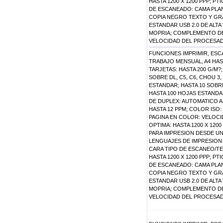
HASTA 1200 X 1200 PPP; P
DE ESCANEADO: CAMA PLAN
COPIA NEGRO TEXTO Y GRAF
ESTANDAR USB 2.0 DE ALTA
MOPRIA; COMPLEMENTO DE 
VELOCIDAD DEL PROCESAD
FUNCIONES IMPRIMIR, ESC
TRABAJO MENSUAL, A4 HAST
TARJETAS: HASTA 200 G/M?
SOBRE DL, C5, C6, CHOU 3
ESTANDAR; HASTA 10 SOBRE
HASTA 100 HOJAS ESTANDAR
DE DUPLEX: AUTOMATICO A
HASTA 12 PPM; COLOR ISO:
PAGINA EN COLOR: VELOC
OPTIMA: HASTA 1200 X 120
PARA IMPRESION DESDE UN
LENGUAJES DE IMPRESION 
CARA TIPO DE ESCANEO/T
HASTA 1200 X 1200 PPP; P
DE ESCANEADO: CAMA PLAN
COPIA NEGRO TEXTO Y GRAF
ESTANDAR USB 2.0 DE ALTA
MOPRIA; COMPLEMENTO DE 
VELOCIDAD DEL PROCESAD