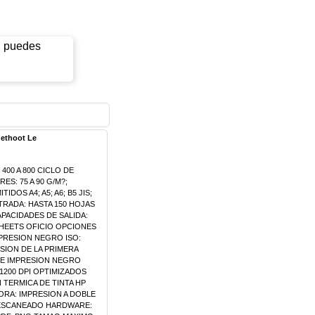
a, puedes
uethoot Le
00 A 800 CICLO DE
S: 75 A 90 G/M?;
OS A4; A5; A6; B5 JIS;
TRADA: HASTA 150 HOJAS
APACIDADES DE SALIDA:
 SHEETS OFICIO OPCIONES
PRESION NEGRO ISO:
ESION DE LA PRIMERA
DE IMPRESION NEGRO
1200 DPI OPTIMIZADOS
 TERMICA DE TINTA HP
ORA: IMPRESION A DOBLE
 ESCANEADO HARDWARE: