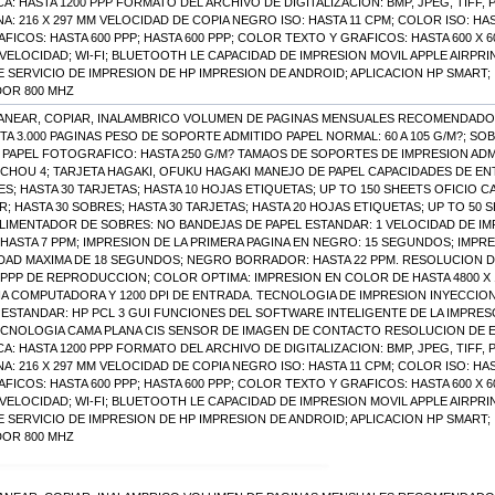
TICA: HASTA 1200 PPP FORMATO DEL ARCHIVO DE DIGITALIZACION: BMP, JPEG, TIFF
A: 216 X 297 MM VELOCIDAD DE COPIA NEGRO ISO: HASTA 11 CPM; COLOR ISO: H
ICOS: HASTA 600 PPP; HASTA 600 PPP; COLOR TEXTO Y GRAFICOS: HASTA 600 X 
 VELOCIDAD; WI-FI; BLUETOOTH LE CAPACIDAD DE IMPRESION MOVIL APPLE AIRPRI
SERVICIO DE IMPRESION DE HP IMPRESION DE ANDROID; APLICACION HP SMART; 
OR 800 MHZ
ANEAR, COPIAR, INALAMBRICO VOLUMEN DE PAGINAS MENSUALES RECOMENDADO 4
A 3.000 PAGINAS PESO DE SOPORTE ADMITIDO PAPEL NORMAL: 60 A 105 G/M?; SOBRE
; PAPEL FOTOGRAFICO: HASTA 250 G/M? TAMAOS DE SOPORTES DE IMPRESION ADMITID
, CHOU 4; TARJETA HAGAKI, OFUKU HAGAKI MANEJO DE PAPEL CAPACIDADES DE EN
S; HASTA 30 TARJETAS; HASTA 10 HOJAS ETIQUETAS; UP TO 150 SHEETS OFICIO C
; HASTA 30 SOBRES; HASTA 30 TARJETAS; HASTA 20 HOJAS ETIQUETAS; UP TO 50
LIMENTADOR DE SOBRES: NO BANDEJAS DE PAPEL ESTANDAR: 1 VELOCIDAD DE IM
 HASTA 7 PPM; IMPRESION DE LA PRIMERA PAGINA EN NEGRO: 15 SEGUNDOS; IMPR
IDAD MAXIMA DE 18 SEGUNDOS; NEGRO BORRADOR: HASTA 22 PPM. RESOLUCION 
0 PPP DE REPRODUCCION; COLOR OPTIMA: IMPRESION EN COLOR DE HASTA 4800 X 
A COMPUTADORA Y 1200 DPI DE ENTRADA. TECNOLOGIA DE IMPRESION INYECCION
ESTANDAR: HP PCL 3 GUI FUNCIONES DEL SOFTWARE INTELIGENTE DE LA IMPRES
ECNOLOGIA CAMA PLANA CIS SENSOR DE IMAGEN DE CONTACTO RESOLUCION DE
TICA: HASTA 1200 PPP FORMATO DEL ARCHIVO DE DIGITALIZACION: BMP, JPEG, TIFF
A: 216 X 297 MM VELOCIDAD DE COPIA NEGRO ISO: HASTA 11 CPM; COLOR ISO: H
ICOS: HASTA 600 PPP; HASTA 600 PPP; COLOR TEXTO Y GRAFICOS: HASTA 600 X 
 VELOCIDAD; WI-FI; BLUETOOTH LE CAPACIDAD DE IMPRESION MOVIL APPLE AIRPRI
SERVICIO DE IMPRESION DE HP IMPRESION DE ANDROID; APLICACION HP SMART; 
OR 800 MHZ