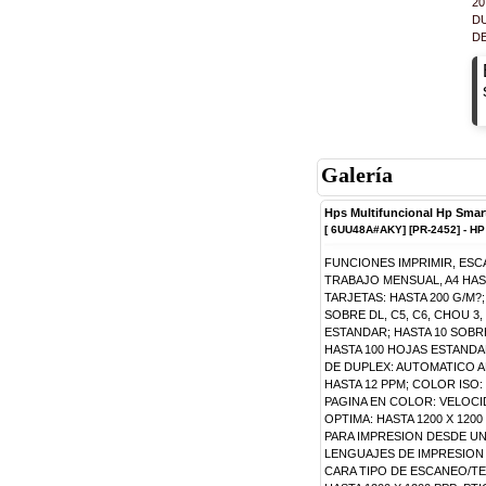
20
D
DE
Galería
Hps Multifuncional Hp Smart
[ 6UU48A#AKY] [PR-2452] - HP
FUNCIONES IMPRIMIR, ESC
TRABAJO MENSUAL, A4 HAST
TARJETAS: HASTA 200 G/M?
SOBRE DL, C5, C6, CHOU 3
ESTANDAR; HASTA 10 SOBRE
HASTA 100 HOJAS ESTANDAR
DE DUPLEX: AUTOMATICO A
HASTA 12 PPM; COLOR ISO:
PAGINA EN COLOR: VELOC
OPTIMA: HASTA 1200 X 120
PARA IMPRESION DESDE UN
LENGUAJES DE IMPRESION 
CARA TIPO DE ESCANEO/T