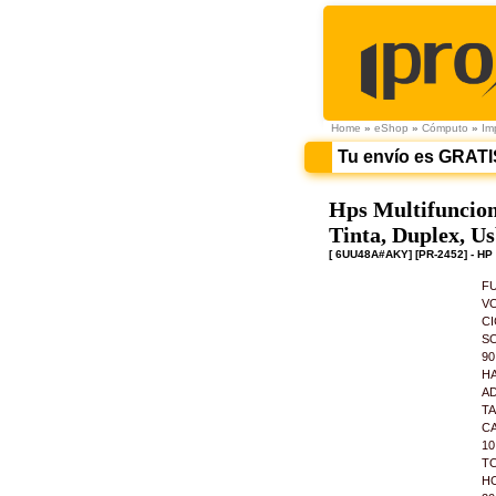
Home
»
eShop
»
Cómputo
»
Im
Tu envío es GRATI
Hps Multifuncion
Tinta, Duplex, Us
[ 6UU48A#AKY] [PR-2452] - HP
FU
V
CI
SO
90
HA
AD
TA
CA
10
TO
HO