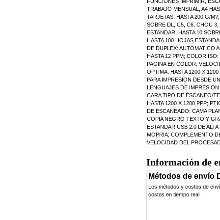
FUNCIONES IMPRIMIR, ESC
TRABAJO MENSUAL, A4 HAST
TARJETAS: HASTA 200 G/M?
SOBRE DL, C5, C6, CHOU 3
ESTANDAR; HASTA 10 SOBRE
HASTA 100 HOJAS ESTANDAR
DE DUPLEX: AUTOMATICO A
HASTA 12 PPM; COLOR ISO:
PAGINA EN COLOR: VELOC
OPTIMA: HASTA 1200 X 120
PARA IMPRESION DESDE UN
LENGUAJES DE IMPRESION 
CARA TIPO DE ESCANEO/T
HASTA 1200 X 1200 PPP; P
DE ESCANEADO: CAMA PLAN
COPIA NEGRO TEXTO Y GRAF
ESTANDAR USB 2.0 DE ALTA
MOPRIA; COMPLEMENTO DE 
VELOCIDAD DEL PROCESAD
Información de e
Métodos de envío 
Los métodos y costos de envíos
costos en tiempo real.