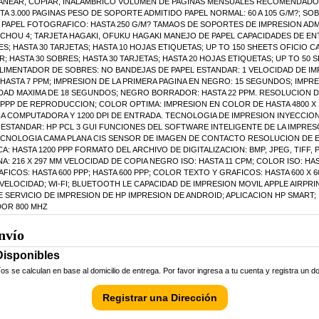
ANEAR, COPIAR, INALAMBRICO VOLUMEN DE PAGINAS MENSUALES RECOMENDADO 4
A 3.000 PAGINAS PESO DE SOPORTE ADMITIDO PAPEL NORMAL: 60 A 105 G/M?; SOBRE
; PAPEL FOTOGRAFICO: HASTA 250 G/M? TAMAOS DE SOPORTES DE IMPRESION ADMITID
, CHOU 4; TARJETA HAGAKI, OFUKU HAGAKI MANEJO DE PAPEL CAPACIDADES DE EN
S; HASTA 30 TARJETAS; HASTA 10 HOJAS ETIQUETAS; UP TO 150 SHEETS OFICIO C
; HASTA 30 SOBRES; HASTA 30 TARJETAS; HASTA 20 HOJAS ETIQUETAS; UP TO 50
LIMENTADOR DE SOBRES: NO BANDEJAS DE PAPEL ESTANDAR: 1 VELOCIDAD DE IM
 HASTA 7 PPM; IMPRESION DE LA PRIMERA PAGINA EN NEGRO: 15 SEGUNDOS; IMPR
IDAD MAXIMA DE 18 SEGUNDOS; NEGRO BORRADOR: HASTA 22 PPM. RESOLUCION 
0 PPP DE REPRODUCCION; COLOR OPTIMA: IMPRESION EN COLOR DE HASTA 4800 X 
A COMPUTADORA Y 1200 DPI DE ENTRADA. TECNOLOGIA DE IMPRESION INYECCION
ESTANDAR: HP PCL 3 GUI FUNCIONES DEL SOFTWARE INTELIGENTE DE LA IMPRES
ECNOLOGIA CAMA PLANA CIS SENSOR DE IMAGEN DE CONTACTO RESOLUCION DE
TICA: HASTA 1200 PPP FORMATO DEL ARCHIVO DE DIGITALIZACION: BMP, JPEG, TIFF
A: 216 X 297 MM VELOCIDAD DE COPIA NEGRO ISO: HASTA 11 CPM; COLOR ISO: H
ICOS: HASTA 600 PPP; HASTA 600 PPP; COLOR TEXTO Y GRAFICOS: HASTA 600 X 
 VELOCIDAD; WI-FI; BLUETOOTH LE CAPACIDAD DE IMPRESION MOVIL APPLE AIRPRI
SERVICIO DE IMPRESION DE HP IMPRESION DE ANDROID; APLICACION HP SMART; 
OR 800 MHZ
nvío
Disponibles
 se calculan en base al domicilio de entrega. Por favor ingresa a tu cuenta y registra un do
Registrar una Dirección