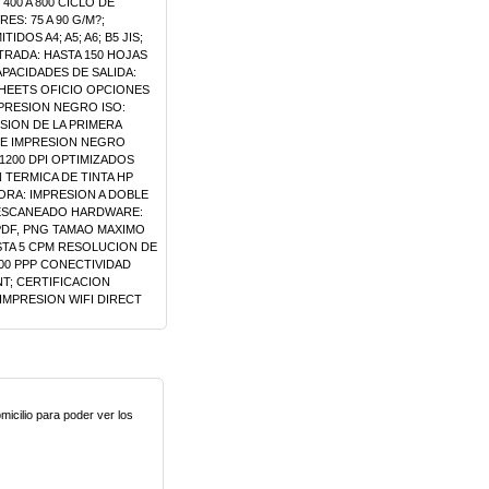
00 A 800 CICLO DE
S: 75 A 90 G/M?;
OS A4; A5; A6; B5 JIS;
TRADA: HASTA 150 HOJAS
APACIDADES DE SALIDA:
 SHEETS OFICIO OPCIONES
PRESION NEGRO ISO:
ESION DE LA PRIMERA
DE IMPRESION NEGRO
1200 DPI OPTIMIZADOS
 TERMICA DE TINTA HP
ORA: IMPRESION A DOBLE
 ESCANEADO HARDWARE:
, PDF, PNG TAMAO MAXIMO
ASTA 5 CPM RESOLUCION DE
600 PPP CONECTIVIDAD
NT; CERTIFICACION
IMPRESION WIFI DIRECT
micilio para poder ver los