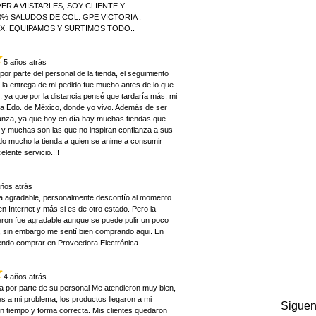
R A VIISTARLES, SOY CLIENTE Y
% SALUDOS DE COL. GPE VICTORIA .
EX. EQUIPAMOS Y SURTIMOS TODO..
5 años atrás
por parte del personal de la tienda, el seguimiento
 la entrega de mi pedido fue mucho antes de lo que
 ya que por la distancia pensé que tardaría más, mi
uca Edo. de México, donde yo vivo. Además de ser
ianza, ya que hoy en día hay muchas tiendas que
 y muchas son las que no inspiran confianza a sus
do mucho la tienda a quien se anime a consumir
lente servicio.!!!
años atrás
a agradable, personalmente desconfío al momento
 Internet y más si es de otro estado. Pero la
eron fue agradable aunque se puede pulir un poco
s, sin embargo me sentí bien comprando aqui. En
endo comprar en Proveedora Electrónica.
4 años atrás
a por parte de su personal Me atendieron muy bien,
s a mi problema, los productos llegaron a mi
Siguen
n tiempo y forma correcta. Mis clientes quedaron