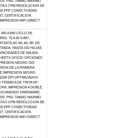
, PDF, PNG TAMAO MAXIMO
ASTA 5 CPM RESOLUCION DE
600 PPP CONECTIVIDAD
NT; CERTIFICACION
IMPRESION WIFI DIRECT
00 A 800 CICLO DE
S: 75 A 90 G/M?;
OS A4; A5; A6; B5 JIS;
TRADA: HASTA 150 HOJAS
APACIDADES DE SALIDA:
 SHEETS OFICIO OPCIONES
PRESION NEGRO ISO:
ESION DE LA PRIMERA
DE IMPRESION NEGRO
1200 DPI OPTIMIZADOS
 TERMICA DE TINTA HP
ORA: IMPRESION A DOBLE
 ESCANEADO HARDWARE:
, PDF, PNG TAMAO MAXIMO
ASTA 5 CPM RESOLUCION DE
600 PPP CONECTIVIDAD
NT; CERTIFICACION
IMPRESION WIFI DIRECT