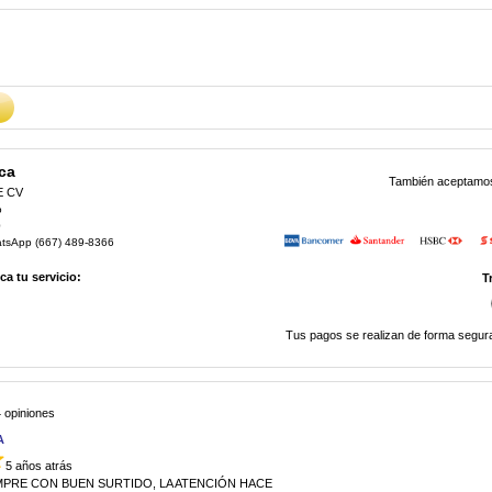
ca
También aceptamos 
E CV
o
0
atsApp (667) 489-8366
a tu servicio:
T
Tus pagos se realizan de forma segura
 opiniones
A
5 años atrás
MPRE CON BUEN SURTIDO, LA ATENCIÓN HACE