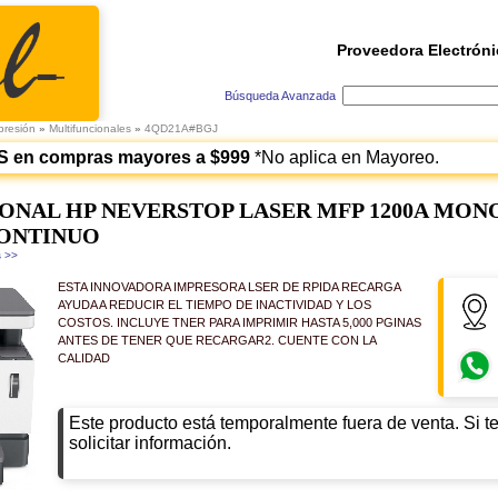
Proveedora Electróni
Búsqueda Avanzada
presión
»
Multifuncionales
»
4QD21A#BGJ
S en compras mayores a $999
*No aplica en Mayoreo.
ONAL HP NEVERSTOP LASER MFP 1200A MON
CONTINUO
 >>
ESTA INNOVADORA IMPRESORA LSER DE RPIDA RECARGA
AYUDA A REDUCIR EL TIEMPO DE INACTIVIDAD Y LOS
COSTOS. INCLUYE TNER PARA IMPRIMIR HASTA 5,000 PGINAS
ANTES DE TENER QUE RECARGAR2. CUENTE CON LA
CALIDAD
Este producto está temporalmente fuera de venta. Si t
solicitar información.