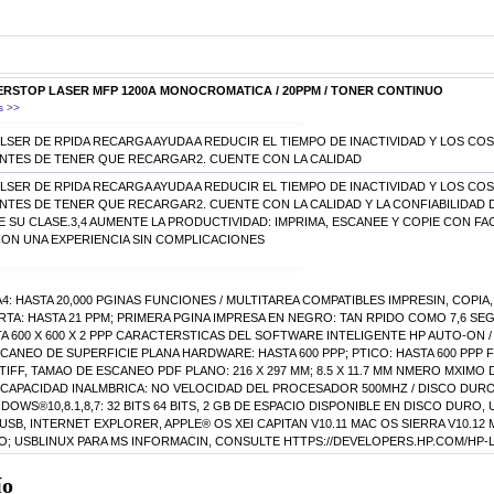
ERSTOP LASER MFP 1200A MONOCROMATICA / 20PPM / TONER CONTINUO
s >>
SER DE RPIDA RECARGA AYUDA A REDUCIR EL TIEMPO DE INACTIVIDAD Y LOS COS
 ANTES DE TENER QUE RECARGAR2. CUENTE CON LA CALIDAD
SER DE RPIDA RECARGA AYUDA A REDUCIR EL TIEMPO DE INACTIVIDAD Y LOS COS
 ANTES DE TENER QUE RECARGAR2. CUENTE CON LA CALIDAD Y LA CONFIABILIDAD 
DE SU CLASE.3,4 AUMENTE LA PRODUCTIVIDAD: IMPRIMA, ESCANEE Y COPIE CON FA
CON UNA EXPERIENCIA SIN COMPLICACIONES
4: HASTA 20,000 PGINAS FUNCIONES / MULTITAREA COMPATIBLES IMPRESIN, COPIA
CARTA: HASTA 21 PPM; PRIMERA PGINA IMPRESA EN NEGRO: TAN RPIDO COMO 7,6 
 600 X 600 X 2 PPP CARACTERSTICAS DEL SOFTWARE INTELIGENTE HP AUTO-ON 
ANEO DE SUPERFICIE PLANA HARDWARE: HASTA 600 PPP; PTICO: HASTA 600 PPP
IFF, TAMAO DE ESCANEO PDF PLANO: 216 X 297 MM; 8.5 X 11.7 MM NMERO MXIMO 
0 CAPACIDAD INALMBRICA: NO VELOCIDAD DEL PROCESADOR 500MHZ / DISCO DUR
WS®10,8.1,8,7: 32 BITS 64 BITS, 2 GB DE ESPACIO DISPONIBLE EN DISCO DURO,
SB, INTERNET EXPLORER, APPLE® OS XEI CAPITAN V10.11 MAC OS SIERRA V10.12 
O; USBLINUX PARA MS INFORMACIN, CONSULTE HTTPS://DEVELOPERS.HP.COM/HP-
ío