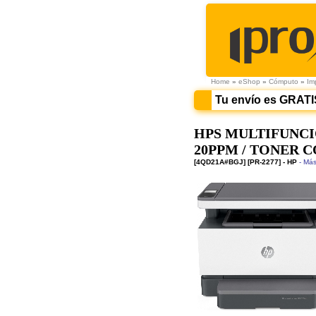
Home
»
eShop
»
Cómputo
»
Im
Tu envío es GRATI
HPS MULTIFUNCI
20PPM / TONER 
[4QD21A#BGJ] [PR-2277] - HP
- Más