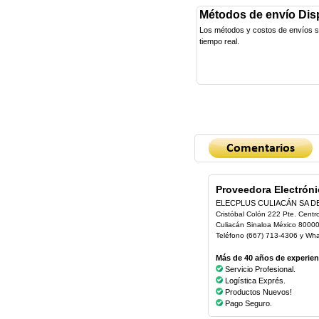
Métodos de envío Dis
Los métodos y costos de envíos se 
tiempo real.
Proveedora Electróni
ELECPLUS CULIACÁN SA D
Cristóbal Colón 222 Pte. Centr
Culiacán Sinaloa México 8000
Teléfono (667) 713-4306 y Wh
Más de 40 años de experienc
Servicio Profesional.
Logística Exprés.
Productos Nuevos!
Pago Seguro.