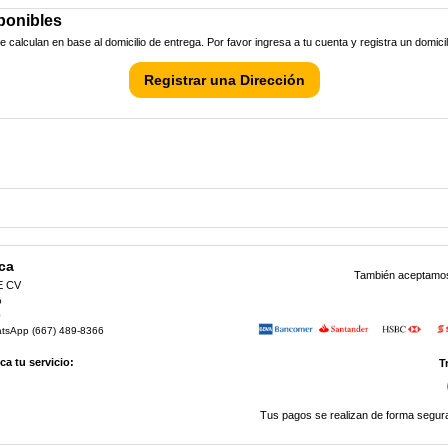
ponibles
calculan en base al domicilio de entrega. Por favor ingresa a tu cuenta y registra un domici
Registrar una Dirección
ca
También aceptamos 
E CV
o
0
atsApp (667) 489-8366
a tu servicio:
T
Tus pagos se realizan de forma segura