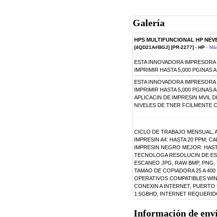
Galería
HPS MULTIFUNCIONAL HP NEV
[4QD21A#BGJ] [PR-2277] - HP
- Má
ESTA INNOVADORA IMPRESORA L
IMPRIMIR HASTA 5,000 PGINAS
ESTA INNOVADORA IMPRESORA L
IMPRIMIR HASTA 5,000 PGINAS
APLICACIN DE IMPRESIN MVIL 
NIVELES DE TNER FCILMENTE 
CICLO DE TRABAJO MENSUAL, A
IMPRESIN A4: HASTA 20 PPM; 
IMPRESIN NEGRO MEJOR: HASTA
TECNOLOGA RESOLUCIN DE ESC
ESCANEO JPG, RAW BMP, PNG, T
TAMAO DE COPIADORA 25 A 40
OPERATIVOS COMPATIBLES WINDO
CONEXIN A INTERNET, PUERTO U
1.5GBHD; INTERNET REQUERID
Información de env