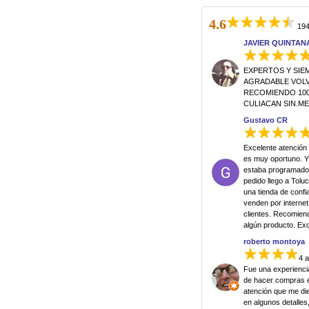
4.6
194
JAVIER QUINTAN
EXPERTOS Y SIE
AGRADABLE VOLVE
RECOMIENDO 100
CULIACAN SIN.M
Gustavo CR
Excelente atención 
es muy oportuno. Y
estaba programado,
pedido llego a Tol
una tienda de conf
venden por internet
clientes. Recomien
algún producto. Exce
roberto montoya
4 
Fue una experienci
de hacer compras en
atención que me di
en algunos detalle