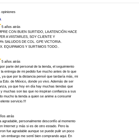
 opiniones
A
5 años atrás
MPRE CON BUEN SURTIDO, LA ATENCIÓN HACE
R A VIISTARLES, SOY CLIENTE Y
% SALUDOS DE COL. GPE VICTORIA .
EX. EQUIPAMOS Y SURTIMOS TODO..
5 años atrás
por parte del personal de la tienda, el seguimiento
 la entrega de mi pedido fue mucho antes de lo que
 ya que por la distancia pensé que tardaría más, mi
uca Edo. de México, donde yo vivo. Además de ser
ianza, ya que hoy en día hay muchas tiendas que
 y muchas son las que no inspiran confianza a sus
do mucho la tienda a quien se anime a consumir
lente servicio.!!!
años atrás
a agradable, personalmente desconfío al momento
 Internet y más si es de otro estado. Pero la
eron fue agradable aunque se puede pulir un poco
s, sin embargo me sentí bien comprando aqui. En