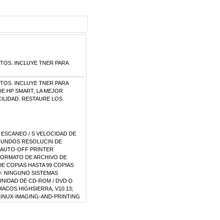
TOS. INCLUYE TNER PARA
TOS. INCLUYE TNER PARA
DE HP SMART, LA MEJOR
CILIDAD. RESTAURE LOS
, ESCANEO / S VELOCIDAD DE
SEGUNDOS RESOLUCIN DE
/ AUTO-OFF PRINTER
 FORMATO DE ARCHIVO DE
DE COPIAS HASTA 99 COPIAS
O: NINGUNO SISTEMAS
 UNIDAD DE CD-ROM / DVD O
MACOS HIGHSIERRA, V10.13;
LINUX-IMAGING-AND-PRINTING