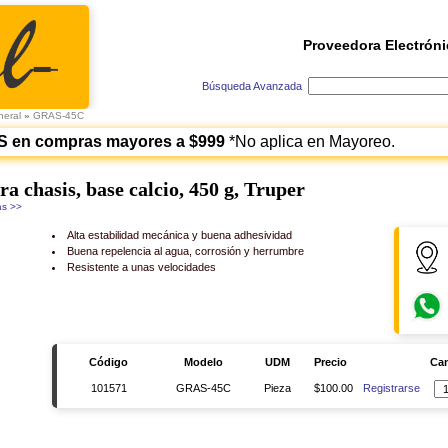
Proveedora Electróni
Búsqueda Avanzada
neral
»
GRAS-45C
S en compras mayores a $999
*No aplica en Mayoreo.
a chasis, base calcio, 450 g, Truper
s >>
Alta estabilidad mecánica y buena adhesividad
Buena repelencia al agua, corrosión y herrumbre
Resistente a unas velocidades
Código
Modelo
UDM
Precio
Can
101571
GRAS-45C
Pieza
$100.00
Registrarse