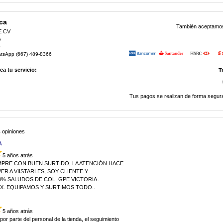
ca
También aceptamos 
E CV
o
0
atsApp (667) 489-8366
a tu servicio:
T
Tus pagos se realizan de forma segura
 opiniones
A
5 años atrás
MPRE CON BUEN SURTIDO, LA ATENCIÓN HACE
R A VIISTARLES, SOY CLIENTE Y
% SALUDOS DE COL. GPE VICTORIA .
EX. EQUIPAMOS Y SURTIMOS TODO..
5 años atrás
por parte del personal de la tienda, el seguimiento