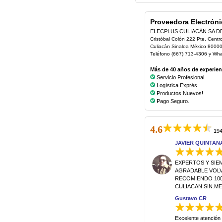
Proveedora Electróni
ELECPLUS CULIACÁN SA D
Cristóbal Colón 222 Pte. Centr
Culiacán Sinaloa México 8000
Teléfono (667) 713-4306 y Wh
Más de 40 años de experienc
Servicio Profesional.
Logística Exprés.
Productos Nuevos!
Pago Seguro.
4.6
194
JAVIER QUINTAN
EXPERTOS Y SIE
AGRADABLE VOLVE
RECOMIENDO 100
CULIACAN SIN.M
Gustavo CR
Excelente atención 