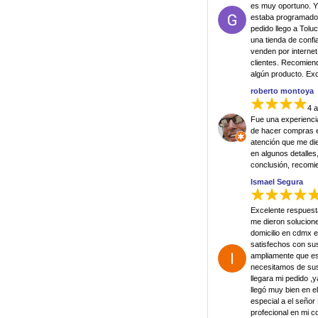
es muy oportuno. Y
estaba programado,
pedido llego a Tol
una tienda de conf
venden por internet
clientes. Recomien
algún producto. Exce
roberto montoya
4 
Fue una experienci
de hacer compras en
atención que me di
en algunos detalle
conclusión, recomi
Ismael Segura
Excelente respuest
me dieron solucione
domicilio en cdmx e
satisfechos con su
ampliamente que e
necesitamos de sus
llegara mi pedido ,
llegó muy bien en 
especial a el señor
profecional en mi 