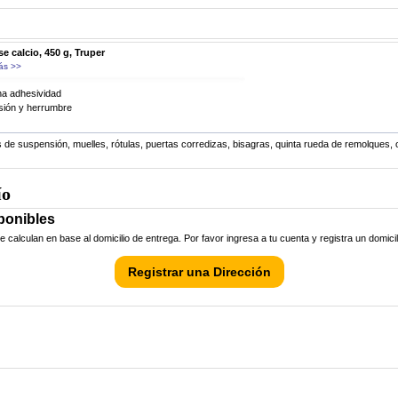
e calcio, 450 g, Truper
ás >>
na adhesividad
sión y herrumbre
s de suspensión, muelles, rótulas, puertas corredizas, bisagras, quinta rueda de remolques,
ío
ponibles
calculan en base al domicilio de entrega. Por favor ingresa a tu cuenta y registra un domici
Registrar una Dirección