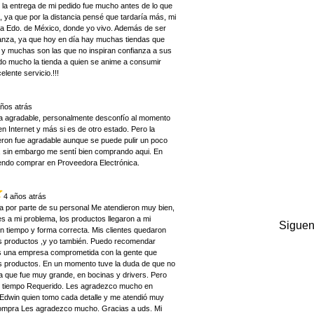
 la entrega de mi pedido fue mucho antes de lo que
 ya que por la distancia pensé que tardaría más, mi
uca Edo. de México, donde yo vivo. Además de ser
ianza, ya que hoy en día hay muchas tiendas que
 y muchas son las que no inspiran confianza a sus
do mucho la tienda a quien se anime a consumir
lente servicio.!!!
años atrás
a agradable, personalmente desconfío al momento
 Internet y más si es de otro estado. Pero la
eron fue agradable aunque se puede pulir un poco
s, sin embargo me sentí bien comprando aqui. En
endo comprar en Proveedora Electrónica.
4 años atrás
a por parte de su personal Me atendieron muy bien,
s a mi problema, los productos llegaron a mi
Siguen
n tiempo y forma correcta. Mis clientes quedaron
s productos ,y yo también. Puedo recomendar
s una empresa comprometida con la gente que
 productos. En un momento tuve la duda de que no
ya que fue muy grande, en bocinas y drivers. Pero
el tiempo Requerido. Les agradezco mucho en
 Edwin quien tomo cada detalle y me atendió muy
compra Les agradezco mucho. Gracias a uds. Mi