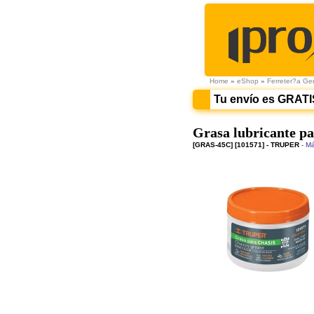
Home
»
eShop
»
Ferreter?a Ge
Tu envío es GRATI
Grasa lubricante par
[GRAS-45C] [101571] - TRUPER
- Má