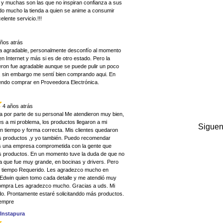
 y muchas son las que no inspiran confianza a sus
do mucho la tienda a quien se anime a consumir
lente servicio.!!!
años atrás
a agradable, personalmente desconfío al momento
 Internet y más si es de otro estado. Pero la
eron fue agradable aunque se puede pulir un poco
s, sin embargo me sentí bien comprando aqui. En
endo comprar en Proveedora Electrónica.
4 años atrás
a por parte de su personal Me atendieron muy bien,
s a mi problema, los productos llegaron a mi
Siguen
n tiempo y forma correcta. Mis clientes quedaron
s productos ,y yo también. Puedo recomendar
s una empresa comprometida con la gente que
 productos. En un momento tuve la duda de que no
ya que fue muy grande, en bocinas y drivers. Pero
el tiempo Requerido. Les agradezco mucho en
 Edwin quien tomo cada detalle y me atendió muy
compra Les agradezco mucho. Gracias a uds. Mi
o. Prontamente estaré solicitanddo más productos.
iempre
Instapura