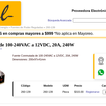
Proveedora Electróni
Búsqueda Avanzada
Energía
»
Fuentes de Poder Reguladas
»
260-139
S en compras mayores a $999
*No aplica en Mayoreo.
de 100-240VAC a 12VDC, 20A, 240W
>>
Fuente Conmutada de 100-240VAC a 12VDC, 20A, 240W
Dimensiones: 200x97x41mm
Código
Modelo
UDM
Precio
Can
260-139
260-139
Pieza
$315.00
Registrarse