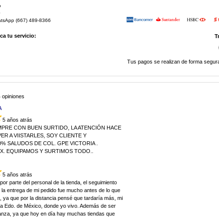
o
0
atsApp (667) 489-8366
a tu servicio:
T
Tus pagos se realizan de forma segura
 opiniones
A
5 años atrás
MPRE CON BUEN SURTIDO, LA ATENCIÓN HACE
R A VIISTARLES, SOY CLIENTE Y
% SALUDOS DE COL. GPE VICTORIA .
EX. EQUIPAMOS Y SURTIMOS TODO..
5 años atrás
por parte del personal de la tienda, el seguimiento
 la entrega de mi pedido fue mucho antes de lo que
 ya que por la distancia pensé que tardaría más, mi
uca Edo. de México, donde yo vivo. Además de ser
ianza, ya que hoy en día hay muchas tiendas que