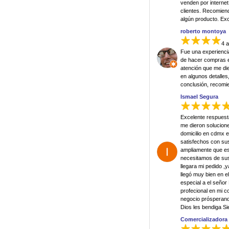
venden por internet
clientes. Recomien
algún producto. Exce
roberto montoya
4 
Fue una experienci
de hacer compras en
atención que me di
en algunos detalle
conclusión, recomi
Ismael Segura
Excelente respuest
me dieron solucione
domicilio en cdmx e
satisfechos con su
ampliamente que e
necesitamos de sus
llegara mi pedido ,
llegó muy bien en 
especial a el señor
profecional en mi 
negocio prósperand
Dios les bendiga S
Comercializadora 