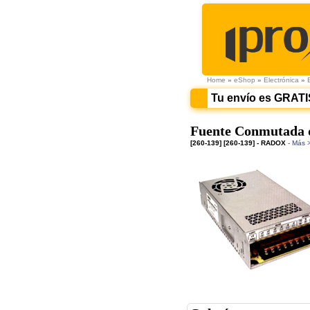
Home
»
eShop
»
Electrónica
»
Tu envío es GRATI
Fuente Conmutada 
[260-139] [260-139] - RADOX
- Más 