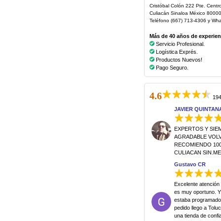
Cristóbal Colón 222 Pte. Centr
Culiacán Sinaloa México 8000
Teléfono (667) 713-4306 y Wh
Más de 40 años de experienc
Servicio Profesional.
Logística Exprés.
Productos Nuevos!
Pago Seguro.
4.6
194
JAVIER QUINTAN
EXPERTOS Y SIE
AGRADABLE VOLVE
RECOMIENDO 100
CULIACAN SIN.M
Gustavo CR
Excelente atención 
es muy oportuno. Y
estaba programado,
pedido llego a Tol
una tienda de conf