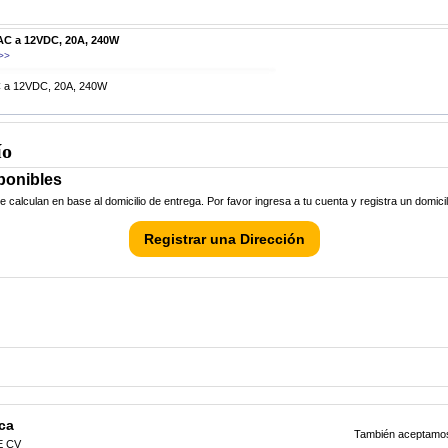
AC a 12VDC, 20A, 240W
>>
 a 12VDC, 20A, 240W
ío
ponibles
calculan en base al domicilio de entrega. Por favor ingresa a tu cuenta y registra un domici
Registrar una Dirección
ca
También aceptamos 
E CV