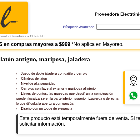
Proveedora Electróni
Búsqueda Avanzada
neral
»
Cerraduras
»
CEP-21JJ
S en compras mayores a $999
*No aplica en Mayoreo.
latón antiguo, mariposa, jaladera
Juego de doble jaladera con gatillo y cerrojo
Cilindros de latón
Nivel de alta seguridad
Cerrojos con llave al exterior y mariposa al interior
Llaves de puntos, las muescas que descifran la combinación
pueden localizarse en la parte inferior, superior, izquierda o derecha,
lo que dificulta la apertura con ganzúa
Diseño con un toque de elegancia
Este producto está temporalmente fuera de venta. Si t
solicitar información.