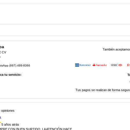
ca
También aceptamos 
E CV
o
0
atsApp (667) 489-8366
a tu servicio:
T
Tus pagos se realizan de forma segura
 opiniones
A
5 años atrás
MPRE CON BUEN SURTIDO, LA ATENCIÓN HACE