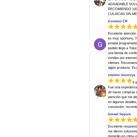
AGRADABLE VOLVE
RECOMIENDO 100
CULIACAN SIN.M
Gustavo CR
Excelente atención 
es muy oportuno. Y
estaba programado,
pedido llego a Tol
una tienda de conf
venden por internet
clientes. Recomien
algún producto. Exce
roberto montoya
4 
Fue una experienci
de hacer compras en
atención que me di
en algunos detalle
conclusión, recomi
Ismael Segura
Excelente respuest
me dieron solucione
domicilio en cdmx e