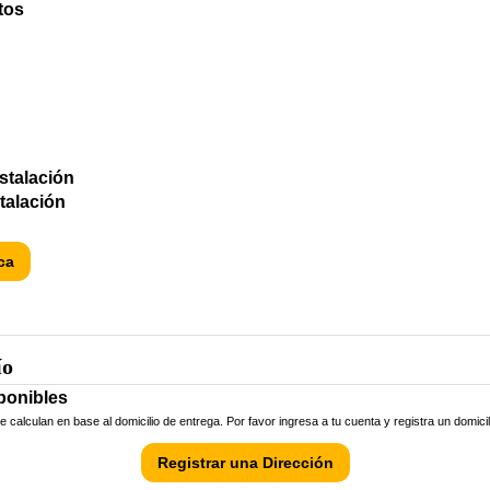
tos
nstalación
stalación
ca
ío
ponibles
calculan en base al domicilio de entrega. Por favor ingresa a tu cuenta y registra un domici
Registrar una Dirección