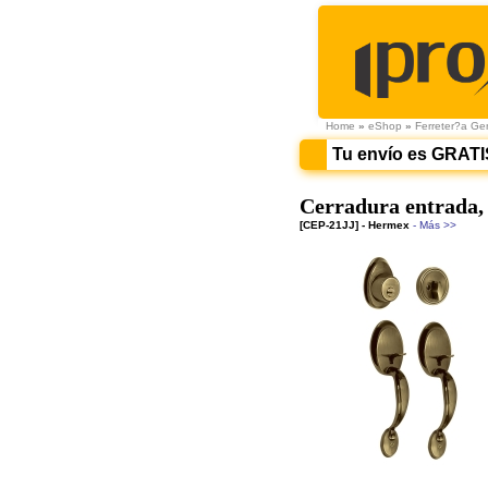
Home
»
eShop
»
Ferreter?a Ge
Tu envío es GRATI
Cerradura entrada, 
[CEP-21JJ] - Hermex
- Más >>