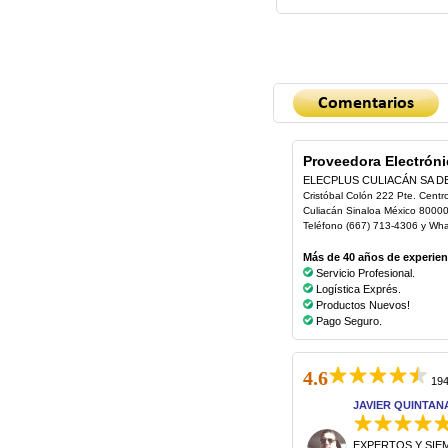
Proveedora Electróni
ELECPLUS CULIACÁN SA D
Cristóbal Colón 222 Pte. Centr
Culiacán Sinaloa México 8000
Teléfono (667) 713-4306 y Wh
Más de 40 años de experienc
Servicio Profesional.
Logística Exprés.
Productos Nuevos!
Pago Seguro.
4.6
194
JAVIER QUINTAN
EXPERTOS Y SIE