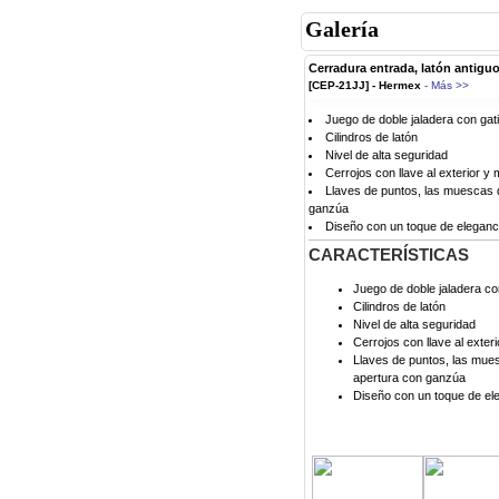
Galería
Cerradura entrada, latón antiguo
[CEP-21JJ] - Hermex
- Más >>
Juego de doble jaladera con gatil
Cilindros de latón
Nivel de alta seguridad
Cerrojos con llave al exterior y m
Llaves de puntos, las muescas qu
ganzúa
Diseño con un toque de eleganc
CARACTERÍSTICAS
Juego de doble jaladera con
Cilindros de latón
Nivel de alta seguridad
Cerrojos con llave al exteri
Llaves de puntos, las muesc
apertura con ganzúa
Diseño con un toque de el