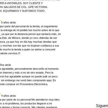
R A VIISTARLES, SOY CLIENTE Y
% SALUDOS DE COL. GPE VICTORIA .
EX. EQUIPAMOS Y SURTIMOS TODO..
5 años atrás
por parte del personal de la tienda, el seguimiento
 la entrega de mi pedido fue mucho antes de lo que
 ya que por la distancia pensé que tardaría más, mi
uca Edo. de México, donde yo vivo. Además de ser
ianza, ya que hoy en día hay muchas tiendas que
 y muchas son las que no inspiran confianza a sus
do mucho la tienda a quien se anime a consumir
lente servicio.!!!
años atrás
a agradable, personalmente desconfío al momento
 Internet y más si es de otro estado. Pero la
eron fue agradable aunque se puede pulir un poco
s, sin embargo me sentí bien comprando aqui. En
endo comprar en Proveedora Electrónica.
4 años atrás
a por parte de su personal Me atendieron muy bien,
s a mi problema, los productos llegaron a mi
Siguen
n tiempo y forma correcta. Mis clientes quedaron