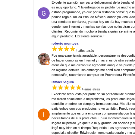
Excelente atención por parte del personal de la tienda, el
es muy oportuno. Y la entrega de mi pedido fue mucho an
estaba programado, ya que por la distancia pensé que ta
pedido llego a Toluca Edo. de México, donde yo vivo. Ad
una tienda de confianza, ya que hoy en día hay muchas 
venden por internet y muchas son las que no inspiran co
clientes. Recomiendo mucho la tienda a quien se anime 
algún producto. Excelente servicio.!!!
roberto montoya
4 años atrás
Fue una experiencia agradable, personalmente desconfí
de hacer compras en Internet y más si es de otro estado.
atención que me dieron fue agradable aunque se puede p
en algunos detalles, sin embargo me sentí bien comprand
conclusión, recomiendo comprar en Proveedora Electrón
Ismael Segura
4 años atrás
Excelente respuesta por parte de su personal Me atendi
me dieron soluciones a mi problema, los productos llegar
domicilio en cdmx en tiempo y forma correcta. Mis clien
satisfechos con sus productos ,y yo también. Puedo re
ampliamente que es una empresa comprometida con la g
necesitamos de sus productos. En un momento tuve la 
llegara mi pedido ,ya que fue muy grande, en bocinas y d
llegó muy bien en el tiempo Requerido. Les agradezco 
especial a el señor Edwin quien tomo cada detalle y me 