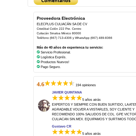
Proveedora Electrónica
ELECPLUS CULIACÁN SA DE CV
Cristóbal Colón 222 Pte. Centro
Culiacán Sinaloa México 80000
Teléfono (667) 713-4306 y WhatsApp (667) 489-8366
Más de 40 años de experienca tu servicio:
Servicio Profesional.
Logística Exprés.
Productos Nuevos!
Pago Seguro.
4.6
194 opiniones
JAVIER QUINTANA
5 años atrás
EXPERTOS Y SIEMPRE CON BUEN SURTIDO, LA AT
AGRADABLE VOLVER A VIISTARLES, SOY CLIENTE Y
RECOMIENDO 100% SALUDOS DE COL. GPE VICTORI
CULIACAN SIN.MEX. EQUIPAMOS Y SURTIMOS TODO
Gustavo CR
5 años atrás