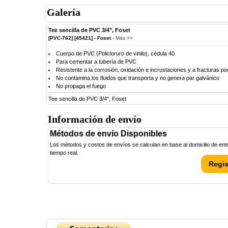
Galería
Tee sencilla de PVC 3/4", Foset
[PVC-762] [45421] - Foset
- Más >>
Cuerpo de PVC (Policloruro de vinilo), cédula 40
Para cementar a tubería de PVC
Resistente a la corrosión, oxidación e incrustaciones y a fracturas po
No contamina los fluidos que transporta y no genera par galvánico
No propaga el fuego
Tee sencilla de PVC 3/4", Foset
Información de envío
Métodos de envío Disponibles
Los métodos y costos de envíos se calculan en base al domicilio de entre
tiempo real.
Regis