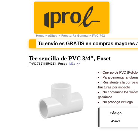
Home
»
eShop
»
Ferreter?a General
»
PVC-762
Tu envío es GRATIS en compras mayores 
Tee sencilla de PVC 3/4", Foset
[PVC-762] [45421] - Foset
- Más >>
Cuerpo de PVC (Policlor
Para cementar a tuber
Resistente a la corrosió
fracturas por impacto
No contamina los fluido
galvánico
No propaga el fuego
Código
45421