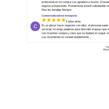
profecional en mi compra Les agradezco mucho. Gracias
negocio prósperando. Prontamente estaré solicitanddo 
Dios les bendiga Siempre
Comercializadora Instapura
5 años atrás
Es un placer hacer negocios con ellos, el personal super
servicial, no tengo palabras para describir el apoyo que 
con mi primer compra y claro que no dudaré en seguir c
Los recomiendo en verdad ampliamente...
Co
Elec