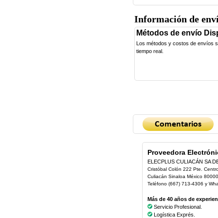
Información de env
Métodos de envío Dis
Los métodos y costos de envíos se 
tiempo real.
Proveedora Electróni
ELECPLUS CULIACÁN SA D
Cristóbal Colón 222 Pte. Centr
Culiacán Sinaloa México 8000
Teléfono (667) 713-4306 y Wh
Más de 40 años de experienc
Servicio Profesional.
Logística Exprés.