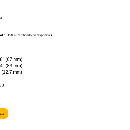
ga
E: J1508 (Certificado no disponible)
/8" (67 mm)
/4" (83 mm)
" (12.7 mm)
sa
ca