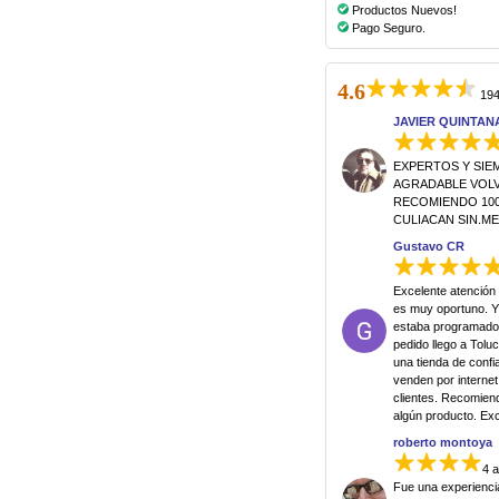
Productos Nuevos!
Pago Seguro.
4.6
194
JAVIER QUINTAN
EXPERTOS Y SIE
AGRADABLE VOLVE
RECOMIENDO 100
CULIACAN SIN.M
Gustavo CR
Excelente atención 
es muy oportuno. Y
estaba programado,
pedido llego a Tol
una tienda de conf
venden por internet
clientes. Recomien
algún producto. Exce
roberto montoya
4 
Fue una experienci