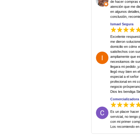
de hacer compras en
atención que me di
en algunos detalle
conclusión, recomi
Ismael Segura
Excelente respuest
me dieron solucione
domicilio en cdmx e
satisfechos con su
ampliamente que e
necesitamos de sus
llegara mi pedido ,
llegó muy bien en 
especial a el señor
profecional en mi 
negocio prósperand
Dios les bendiga S
Comercializadora 
Es un placer hacer 
servicial, no tengo
con mi primer comp
Los recomiendo en 