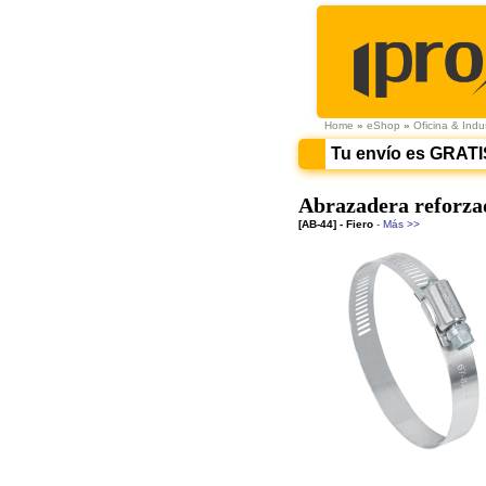
Home
»
eShop
»
Oficina & Indus
Tu envío es GRATI
Abrazadera reforzada
[AB-44] - Fiero
- Más >>