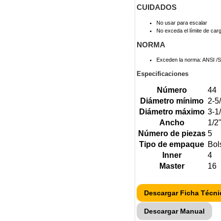
CUIDADOS
No usar para escalar
No exceda el límite de car
NORMA
Exceden la norma: ANSI /SA
Especificaciones
Número
44
Diámetro mínimo
2-5
Diámetro máximo
3-1
Ancho
1/2
Número de piezas
5
Tipo de empaque
Bol
Inner
4
Master
16
Descargar Ficha Técni
Descargar Manual