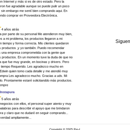
 Internet y más si es de otro estado. Pero la
eron fue agradable aunque se puede pulir un poco
s, sin embargo me sentí bien comprando aqui. En
endo comprar en Proveedora Electrónica.
4 años atrás
a por parte de su personal Me atendieron muy bien,
s a mi problema, los productos llegaron a mi
Siguen
n tiempo y forma correcta. Mis clientes quedaron
s productos ,y yo también. Puedo recomendar
s una empresa comprometida con la gente que
 productos. En un momento tuve la duda de que no
ya que fue muy grande, en bocinas y drivers. Pero
el tiempo Requerido. Les agradezco mucho en
 Edwin quien tomo cada detalle y me atendió muy
compra Les agradezco mucho. Gracias a uds. Mi
o. Prontamente estaré solicitanddo más productos.
iempre
Instapura
5 años atrás
negocios con ellos, el personal super atento y muy
 palabras para describir el apoyo que me brindaron
ra y claro que no dudaré en seguir comprando...
verdad ampliamente...
Copyright © 2005 Pro-L