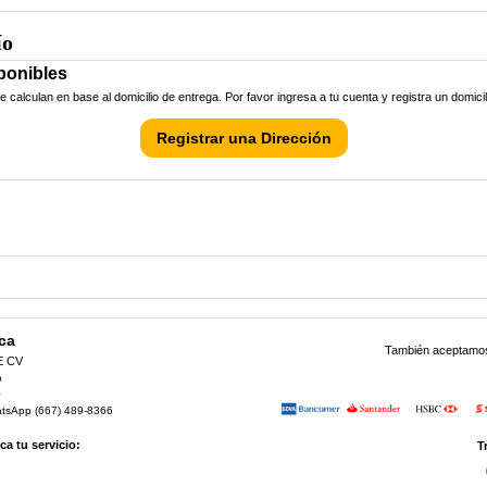
ío
ponibles
calculan en base al domicilio de entrega. Por favor ingresa a tu cuenta y registra un domici
Registrar una Dirección
ca
También aceptamos 
E CV
o
0
atsApp (667) 489-8366
a tu servicio:
T