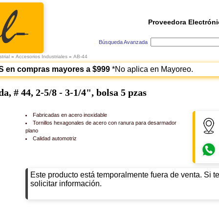
Proveedora Electróni
Búsqueda Avanzada
trial
»
Accesorios Industriales
»
AB-44
S en compras mayores a $999
*No aplica en Mayoreo.
, # 44, 2-5/8 - 3-1/4", bolsa 5 pzas
Fabricadas en acero inoxidable
Tornillos hexagonales de acero con ranura para desarmador
plano
Calidad automotriz
Este producto está temporalmente fuera de venta. Si t
solicitar información.