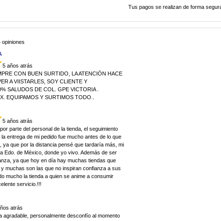
Tus pagos se realizan de forma segura
 opiniones
A
5 años atrás
MPRE CON BUEN SURTIDO, LA ATENCIÓN HACE
R A VIISTARLES, SOY CLIENTE Y
% SALUDOS DE COL. GPE VICTORIA .
EX. EQUIPAMOS Y SURTIMOS TODO..
5 años atrás
por parte del personal de la tienda, el seguimiento
 la entrega de mi pedido fue mucho antes de lo que
 ya que por la distancia pensé que tardaría más, mi
uca Edo. de México, donde yo vivo. Además de ser
ianza, ya que hoy en día hay muchas tiendas que
 y muchas son las que no inspiran confianza a sus
do mucho la tienda a quien se anime a consumir
lente servicio.!!!
años atrás
a agradable, personalmente desconfío al momento