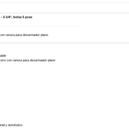
 - 3-1/4", bolsa 5 pzas
 con ranura para desarmador plano
dable
acero con ranura para desarmador plano
rial y doméstico