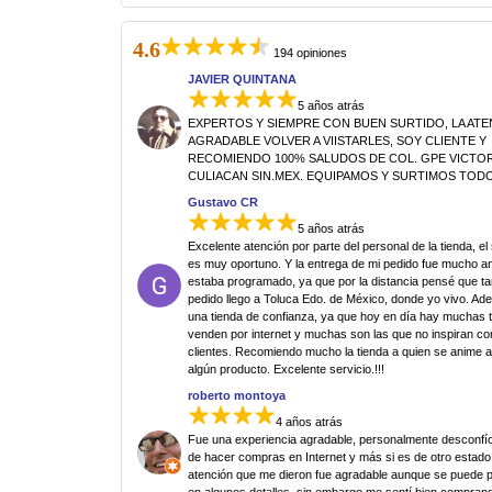
4.6
194 opiniones
JAVIER QUINTANA
5 años atrás
EXPERTOS Y SIEMPRE CON BUEN SURTIDO, LA AT
AGRADABLE VOLVER A VIISTARLES, SOY CLIENTE Y
RECOMIENDO 100% SALUDOS DE COL. GPE VICTORI
CULIACAN SIN.MEX. EQUIPAMOS Y SURTIMOS TODO
Gustavo CR
5 años atrás
Excelente atención por parte del personal de la tienda, el
es muy oportuno. Y la entrega de mi pedido fue mucho an
estaba programado, ya que por la distancia pensé que ta
pedido llego a Toluca Edo. de México, donde yo vivo. Ad
una tienda de confianza, ya que hoy en día hay muchas 
venden por internet y muchas son las que no inspiran co
clientes. Recomiendo mucho la tienda a quien se anime 
algún producto. Excelente servicio.!!!
roberto montoya
4 años atrás
Fue una experiencia agradable, personalmente desconfí
de hacer compras en Internet y más si es de otro estado.
atención que me dieron fue agradable aunque se puede p