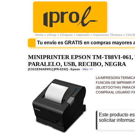
Home
»
eShop
»
Cómputo
»
Impresión
»
Impresoras Térmicas
»
C31C
Tu envío es GRATIS en compras mayores 
MINIPRINTER EPSON TM-T88VI-061,
PARALELO, USB, RECIBO, NEGRA
[C31CE94A9991] [PR-2232] - Epson
- Más >>
LA IMPRESORA TERMICA 
FUNCI0N DE IMPRIMIR 
(BLUETOOTH®) PARA O
COMPRA AL USUARIO FI
Este producto es
solicitar informac