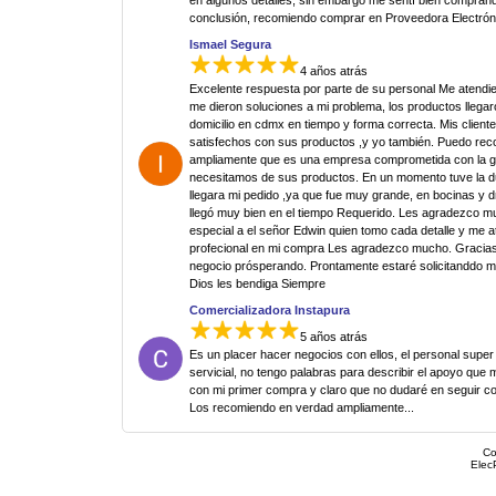
en algunos detalles, sin embargo me sentí bien comprand
conclusión, recomiendo comprar en Proveedora Electrón
Ismael Segura
4 años atrás
Excelente respuesta por parte de su personal Me atendi
me dieron soluciones a mi problema, los productos llegar
domicilio en cdmx en tiempo y forma correcta. Mis clien
satisfechos con sus productos ,y yo también. Puedo re
ampliamente que es una empresa comprometida con la g
necesitamos de sus productos. En un momento tuve la 
llegara mi pedido ,ya que fue muy grande, en bocinas y d
llegó muy bien en el tiempo Requerido. Les agradezco 
especial a el señor Edwin quien tomo cada detalle y me 
profecional en mi compra Les agradezco mucho. Gracias
negocio prósperando. Prontamente estaré solicitanddo 
Dios les bendiga Siempre
Comercializadora Instapura
5 años atrás
Es un placer hacer negocios con ellos, el personal super
servicial, no tengo palabras para describir el apoyo que 
con mi primer compra y claro que no dudaré en seguir c
Los recomiendo en verdad ampliamente...
Co
Elec