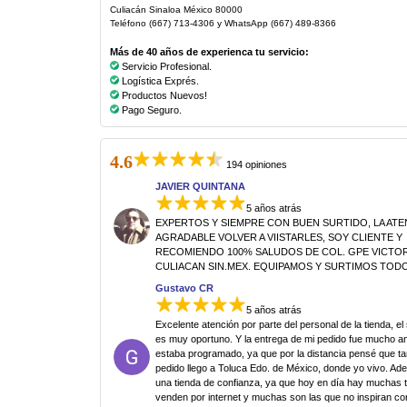
Culiacán Sinaloa México 80000
Teléfono (667) 713-4306 y WhatsApp (667) 489-8366
Más de 40 años de experienca tu servicio:
Servicio Profesional.
Logística Exprés.
Productos Nuevos!
Pago Seguro.
4.6
194 opiniones
JAVIER QUINTANA
5 años atrás
EXPERTOS Y SIEMPRE CON BUEN SURTIDO, LA AT
AGRADABLE VOLVER A VIISTARLES, SOY CLIENTE Y
RECOMIENDO 100% SALUDOS DE COL. GPE VICTORI
CULIACAN SIN.MEX. EQUIPAMOS Y SURTIMOS TODO
Gustavo CR
5 años atrás
Excelente atención por parte del personal de la tienda, el
es muy oportuno. Y la entrega de mi pedido fue mucho an
estaba programado, ya que por la distancia pensé que ta
pedido llego a Toluca Edo. de México, donde yo vivo. Ad
una tienda de confianza, ya que hoy en día hay muchas 
venden por internet y muchas son las que no inspiran co