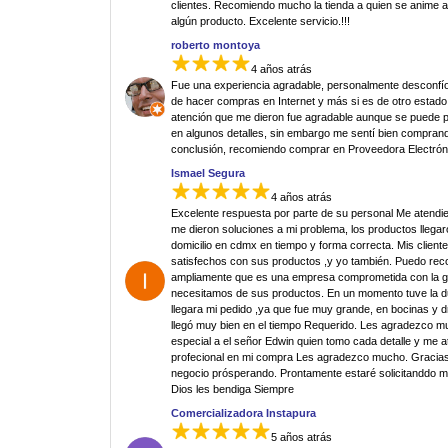
clientes. Recomiendo mucho la tienda a quien se anime 
algún producto. Excelente servicio.!!!
roberto montoya
4 años atrás
Fue una experiencia agradable, personalmente desconfí
de hacer compras en Internet y más si es de otro estado.
atención que me dieron fue agradable aunque se puede p
en algunos detalles, sin embargo me sentí bien comprand
conclusión, recomiendo comprar en Proveedora Electrón
Ismael Segura
4 años atrás
Excelente respuesta por parte de su personal Me atendi
me dieron soluciones a mi problema, los productos llegar
domicilio en cdmx en tiempo y forma correcta. Mis clien
satisfechos con sus productos ,y yo también. Puedo re
ampliamente que es una empresa comprometida con la g
necesitamos de sus productos. En un momento tuve la 
llegara mi pedido ,ya que fue muy grande, en bocinas y d
llegó muy bien en el tiempo Requerido. Les agradezco 
especial a el señor Edwin quien tomo cada detalle y me 
profecional en mi compra Les agradezco mucho. Gracias
negocio prósperando. Prontamente estaré solicitanddo 
Dios les bendiga Siempre
Comercializadora Instapura
5 años atrás