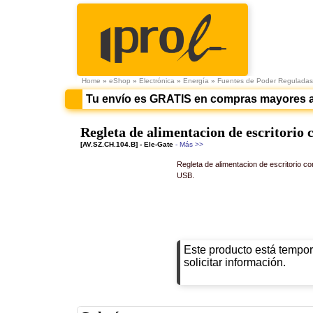
Home
»
eShop
»
Electrónica
»
Energía
»
Fuentes de Poder Reguladas
Tu envío es GRATIS en compras mayores 
Regleta de alimentacion de escritorio 
[AV.SZ.CH.104.B] - Ele-Gate
- Más >>
Regleta de alimentacion de escritorio c
USB.
Este producto está tempor
solicitar información.