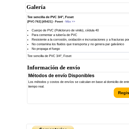
Galería
Tee sencilla de PVC 3/4", Foset
[PVC-762] [45421] - Foset
- Más >>
Cuerpo de PVC (Policloruro de vinilo), cédula 40
Para cementar a tubería de PVC
Resistente a la corrosión, oxidación e incrustaciones y a fracturas po
No contamina los fluidos que transporta y no genera par galvánico
No propaga el fuego
Tee sencilla de PVC 3/4", Foset
Información de envío
Métodos de envío Disponibles
Los métodos y costos de envíos se calculan en base al domicilio de entre
tiempo real.
Regis