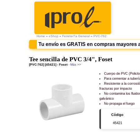
Home
»
eShop
»
Ferreter?a General
»
PVC-762
Tu envío es GRATIS en compras mayores 
Tee sencilla de PVC 3/4", Foset
[PVC-762] [45421] - Foset
- Más >>
Cuerpo de PVC (Policlor
Para cementar a tuber
Resistente a la corrosió
fracturas por impacto
No contamina los fluido
galvánico
No propaga el fuego
Código
45421