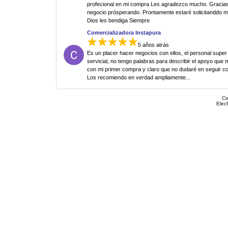
profecional en mi compra Les agradezco mucho. Gracias
negocio prósperando. Prontamente estaré solicitanddo 
Dios les bendiga Siempre
Comercializadora Instapura
5 años atrás
Es un placer hacer negocios con ellos, el personal super
servicial, no tengo palabras para describir el apoyo que 
con mi primer compra y claro que no dudaré en seguir c
Los recomiendo en verdad ampliamente...
Co
Elec