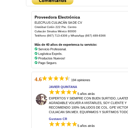
Proveedora Electrónica
ELECPLUS CULIACÁN SA DE CV
Cristóbal Colón 222 Pte. Centro
Culiacán Sinaloa México 80000
Teléfono (667) 713-4306 y WhatsApp (667) 489-8366
Más de 40 años de experienca tu servicio:
Servicio Profesional.
Logística Exprés.
Productos Nuevos!
Pago Seguro.
4.6
194 opiniones
JAVIER QUINTANA
5 años atrás
EXPERTOS Y SIEMPRE CON BUEN SURTIDO, LA AT
AGRADABLE VOLVER A VIISTARLES, SOY CLIENTE Y
RECOMIENDO 100% SALUDOS DE COL. GPE VICTORI
CULIACAN SIN.MEX. EQUIPAMOS Y SURTIMOS TODO
Gustavo CR
5 años atrás