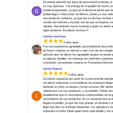
Excelente atención por parte del personal de la tienda, el
es muy oportuno. Y la entrega de mi pedido fue mucho an
estaba programado, ya que por la distancia pensé que ta
pedido llego a Toluca Edo. de México, donde yo vivo. Ad
una tienda de confianza, ya que hoy en día hay muchas 
venden por internet y muchas son las que no inspiran co
clientes. Recomiendo mucho la tienda a quien se anime 
algún producto. Excelente servicio.!!!
roberto montoya
4 años atrás
Fue una experiencia agradable, personalmente desconfí
de hacer compras en Internet y más si es de otro estado.
atención que me dieron fue agradable aunque se puede p
en algunos detalles, sin embargo me sentí bien comprand
conclusión, recomiendo comprar en Proveedora Electrón
Ismael Segura
4 años atrás
Excelente respuesta por parte de su personal Me atendi
me dieron soluciones a mi problema, los productos llegar
domicilio en cdmx en tiempo y forma correcta. Mis clien
satisfechos con sus productos ,y yo también. Puedo re
ampliamente que es una empresa comprometida con la g
necesitamos de sus productos. En un momento tuve la 
llegara mi pedido ,ya que fue muy grande, en bocinas y d
llegó muy bien en el tiempo Requerido. Les agradezco 
especial a el señor Edwin quien tomo cada detalle y me 