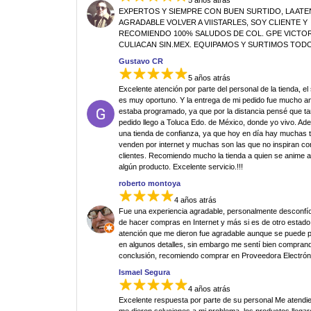
5 años atrás
EXPERTOS Y SIEMPRE CON BUEN SURTIDO, LA AT
AGRADABLE VOLVER A VIISTARLES, SOY CLIENTE Y
RECOMIENDO 100% SALUDOS DE COL. GPE VICTORI
CULIACAN SIN.MEX. EQUIPAMOS Y SURTIMOS TODO
Gustavo CR
5 años atrás
Excelente atención por parte del personal de la tienda, el
es muy oportuno. Y la entrega de mi pedido fue mucho an
estaba programado, ya que por la distancia pensé que ta
pedido llego a Toluca Edo. de México, donde yo vivo. Ad
una tienda de confianza, ya que hoy en día hay muchas 
venden por internet y muchas son las que no inspiran co
clientes. Recomiendo mucho la tienda a quien se anime 
algún producto. Excelente servicio.!!!
roberto montoya
4 años atrás
Fue una experiencia agradable, personalmente desconfí
de hacer compras en Internet y más si es de otro estado.
atención que me dieron fue agradable aunque se puede p
en algunos detalles, sin embargo me sentí bien comprand
conclusión, recomiendo comprar en Proveedora Electrón
Ismael Segura
4 años atrás
Excelente respuesta por parte de su personal Me atendi