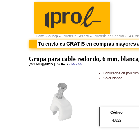
Home
»
eShop
»
Ferreter?a General
»
Ferretería en General
»
GCU-6
Tu envío es GRATIS en compras mayores 
Grapa para cable redondo, 6 mm, blanca,
[GCU-6B] [48272] - Volteck
- Más >>
Fabricadas en polietilen
Color blanco
Código
48272