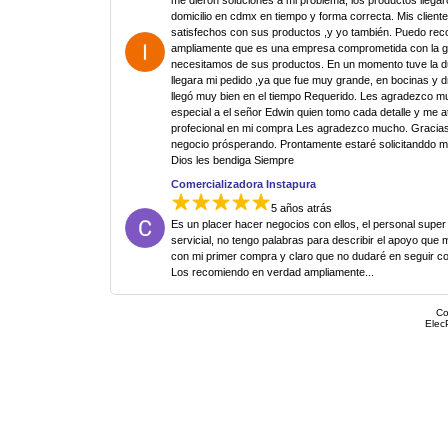
me dieron soluciones a mi problema, los productos llegar
domicilio en cdmx en tiempo y forma correcta. Mis clien
satisfechos con sus productos ,y yo también. Puedo re
ampliamente que es una empresa comprometida con la g
necesitamos de sus productos. En un momento tuve la 
llegara mi pedido ,ya que fue muy grande, en bocinas y d
llegó muy bien en el tiempo Requerido. Les agradezco 
especial a el señor Edwin quien tomo cada detalle y me 
profecional en mi compra Les agradezco mucho. Gracias
negocio prósperando. Prontamente estaré solicitanddo 
Dios les bendiga Siempre
Comercializadora Instapura
5 años atrás
Es un placer hacer negocios con ellos, el personal super
servicial, no tengo palabras para describir el apoyo que 
con mi primer compra y claro que no dudaré en seguir c
Los recomiendo en verdad ampliamente...
Co
Elec