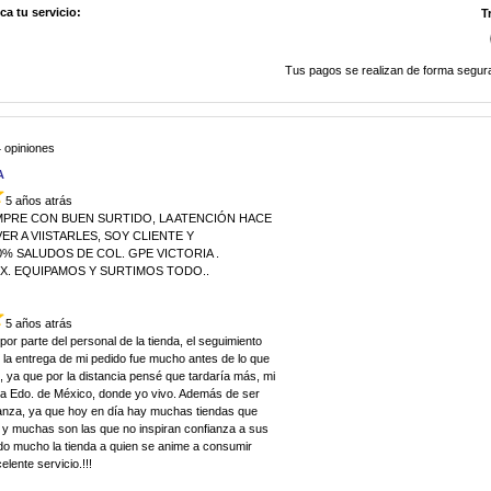
a tu servicio:
T
Tus pagos se realizan de forma segura
 opiniones
A
5 años atrás
MPRE CON BUEN SURTIDO, LA ATENCIÓN HACE
R A VIISTARLES, SOY CLIENTE Y
% SALUDOS DE COL. GPE VICTORIA .
EX. EQUIPAMOS Y SURTIMOS TODO..
5 años atrás
por parte del personal de la tienda, el seguimiento
 la entrega de mi pedido fue mucho antes de lo que
 ya que por la distancia pensé que tardaría más, mi
uca Edo. de México, donde yo vivo. Además de ser
ianza, ya que hoy en día hay muchas tiendas que
 y muchas son las que no inspiran confianza a sus
do mucho la tienda a quien se anime a consumir
lente servicio.!!!