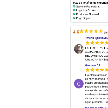
Más de 40 años de experienc
Servicio Profesional.
Logística Exprés.
Productos Nuevos!
Pago Seguro.
4.6
194
JAVIER QUINTAN
EXPERTOS Y SIE
AGRADABLE VOLVE
RECOMIENDO 100
CULIACAN SIN.M
Gustavo CR
Excelente atención 
es muy oportuno. Y
estaba programado,
pedido llego a Tol
una tienda de conf
venden por internet
clientes. Recomien
algún producto. Exce
roberto montoya