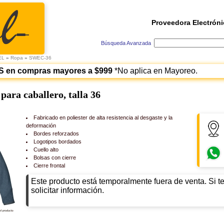
Proveedora Electróni
Búsqueda Avanzada
EL
»
Ropa
»
SWEC-36
S en compras mayores a $999
*No aplica en Mayoreo.
para caballero, talla 36
Fabricado en poliester de alta resistencia al desgaste y la
deformación
Bordes reforzados
Logotipos bordados
Cuello alto
Bolsas con cierre
Cierre frontal
Este producto está temporalmente fuera de venta. Si t
solicitar información.