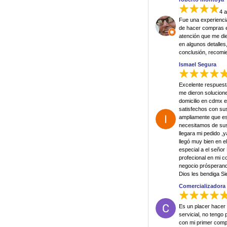
4 
Fue una experienci
de hacer compras en
atención que me di
en algunos detalle
conclusión, recomi
Ismael Segura
Excelente respuest
me dieron solucione
domicilio en cdmx e
satisfechos con su
ampliamente que e
necesitamos de sus
llegara mi pedido ,
llegó muy bien en 
especial a el señor
profecional en mi 
negocio prósperand
Dios les bendiga S
Comercializadora 
Es un placer hacer 
servicial, no tengo
con mi primer comp