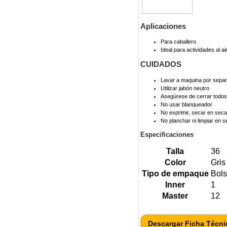
Aplicaciones
Para caballero
Ideal para actividades al air
CUIDADOS
Lavar a maquina por separa
Utilizar jabón neutro
Asegúrese de cerrar todos 
No usar blanqueador
No exprimir, secar en seca
No planchar ni limpiar en s
Especificaciones
Talla
36
Color
Gris
Tipo de empaque
Bol
Inner
1
Master
12
Descargar Ficha Técni