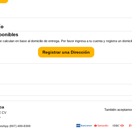
ío
ponibles
calculan en base al domicilio de entrega. Por favor ingresa a tu cuenta y registra un domici
Registrar una Dirección
ca
También aceptamos 
E CV
o
0
atsApp (667) 489-8366