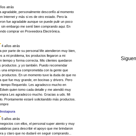
años atrás
a agradable, personalmente desconfío al momento
 Internet y más si es de otro estado. Pero la
eron fue agradable aunque se puede pulir un poco
s, sin embargo me sentí bien comprando aqui. En
endo comprar en Proveedora Electrónica.
4 años atrás
a por parte de su personal Me atendieron muy bien,
s a mi problema, los productos llegaron a mi
Siguen
n tiempo y forma correcta. Mis clientes quedaron
s productos ,y yo también. Puedo recomendar
s una empresa comprometida con la gente que
 productos. En un momento tuve la duda de que no
ya que fue muy grande, en bocinas y drivers. Pero
el tiempo Requerido. Les agradezco mucho en
 Edwin quien tomo cada detalle y me atendió muy
compra Les agradezco mucho. Gracias a uds. Mi
o. Prontamente estaré solicitanddo más productos.
iempre
Instapura
5 años atrás
negocios con ellos, el personal super atento y muy
 palabras para describir el apoyo que me brindaron
ra y claro que no dudaré en seguir comprando...