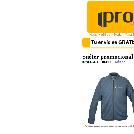
Home
»
eShop
»
Moda
»
Para 
Tu envío es GRATI
Suéter promocional 
[SWEC-36] - TRUPER
- Más >>