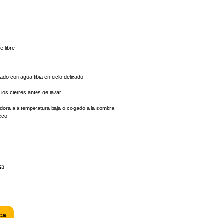
e libre
do con agua tibia en ciclo delicado
los cierres antes de lavar
dora a a temperatura baja o colgado a la sombra
eco
sa
ca