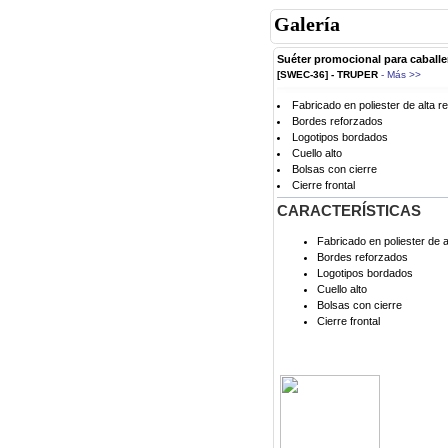
Galería
Suéter promocional para caballer
[SWEC-36] - TRUPER
- Más >>
Fabricado en poliester de alta r
Bordes reforzados
Logotipos bordados
Cuello alto
Bolsas con cierre
Cierre frontal
CARACTERÍSTICAS
Fabricado en poliester de a
Bordes reforzados
Logotipos bordados
Cuello alto
Bolsas con cierre
Cierre frontal