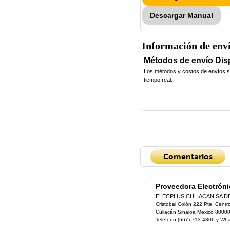
Descargar Manual
Información de env
Métodos de envío Dis
Los métodos y costos de envíos se 
tiempo real.
Proveedora Electróni
ELECPLUS CULIACÁN SA D
Cristóbal Colón 222 Pte. Centr
Culiacán Sinaloa México 8000
Teléfono (667) 713-4306 y Wh