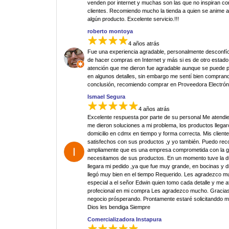
venden por internet y muchas son las que no inspiran co
clientes. Recomiendo mucho la tienda a quien se anime 
algún producto. Excelente servicio.!!!
roberto montoya
4 años atrás
Fue una experiencia agradable, personalmente desconfí
de hacer compras en Internet y más si es de otro estado.
atención que me dieron fue agradable aunque se puede p
en algunos detalles, sin embargo me sentí bien comprand
conclusión, recomiendo comprar en Proveedora Electrón
Ismael Segura
4 años atrás
Excelente respuesta por parte de su personal Me atendi
me dieron soluciones a mi problema, los productos llegar
domicilio en cdmx en tiempo y forma correcta. Mis clien
satisfechos con sus productos ,y yo también. Puedo re
ampliamente que es una empresa comprometida con la g
necesitamos de sus productos. En un momento tuve la 
llegara mi pedido ,ya que fue muy grande, en bocinas y d
llegó muy bien en el tiempo Requerido. Les agradezco 
especial a el señor Edwin quien tomo cada detalle y me 
profecional en mi compra Les agradezco mucho. Gracias
negocio prósperando. Prontamente estaré solicitanddo 
Dios les bendiga Siempre
Comercializadora Instapura