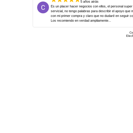
5 años atrás
Es un placer hacer negocios con ellos, el personal super
servicial, no tengo palabras para describir el apoyo que 
con mi primer compra y claro que no dudaré en seguir c
Los recomiendo en verdad ampliamente...
Co
Elec