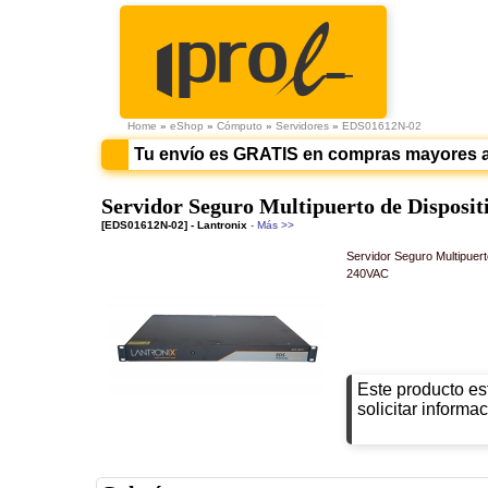
Home
»
eShop
»
Cómputo
»
Servidores
»
EDS01612N-02
Tu envío es GRATIS en compras mayores 
Servidor Seguro Multipuerto de Disposit
[EDS01612N-02] - Lantronix
- Más >>
Servidor Seguro Multipuert
240VAC
Este producto es
solicitar informac