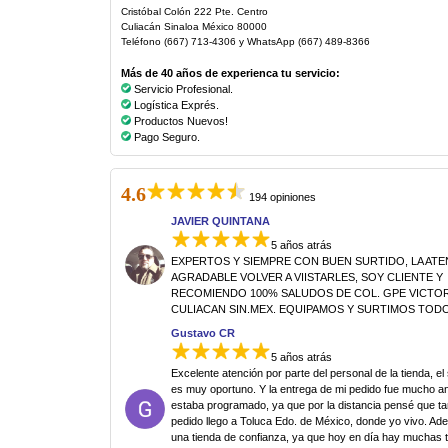
Cristóbal Colón 222 Pte. Centro
Culiacán Sinaloa México 80000
Teléfono (667) 713-4306 y WhatsApp (667) 489-8366
Más de 40 años de experienca tu servicio:
Servicio Profesional.
Logística Exprés.
Productos Nuevos!
Pago Seguro.
4.6
194 opiniones
JAVIER QUINTANA
5 años atrás
EXPERTOS Y SIEMPRE CON BUEN SURTIDO, LA AT
AGRADABLE VOLVER A VIISTARLES, SOY CLIENTE Y
RECOMIENDO 100% SALUDOS DE COL. GPE VICTORI
CULIACAN SIN.MEX. EQUIPAMOS Y SURTIMOS TODO
Gustavo CR
5 años atrás
Excelente atención por parte del personal de la tienda, el
es muy oportuno. Y la entrega de mi pedido fue mucho an
estaba programado, ya que por la distancia pensé que ta
pedido llego a Toluca Edo. de México, donde yo vivo. Ad
una tienda de confianza, ya que hoy en día hay muchas 