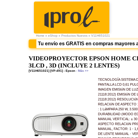
Home
»
eShop
»
Productos Nuevos
»
V11H651021
Tu envío es GRATIS en compras mayores 
VIDEOPROYECTOR EPSON HOME CINE
3LCD , 3D (INCLUYE 2 LENTES)
[V11H651021] [VP-491] - Epson
- Más >>
TECNOLOGÍA SISTEMA 
PANTALLA LCD 0,61 PU
IMAGEN EMISIóN DE LUZ
21118:2012) EMISIóN DE
21118:2012) RESOLUCIóN
RELACIóN DE ASPECTO 
: 1 LáMPARA 250 W, 3.50
DURABILIDAD (MODO E
MANUAL VERTICAL: ± 30
ASPECTO RELACIóN PROY
MANUAL, FACTOR: 1 - 
DE LENTE MANUAL - VER