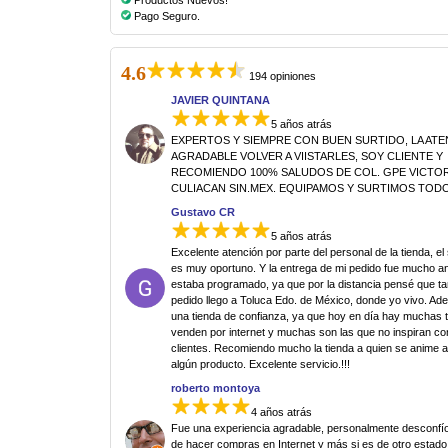
Productos Nuevos!
Pago Seguro.
4.6
194 opiniones
JAVIER QUINTANA
5 años atrás
EXPERTOS Y SIEMPRE CON BUEN SURTIDO, LA AT
AGRADABLE VOLVER A VIISTARLES, SOY CLIENTE Y
RECOMIENDO 100% SALUDOS DE COL. GPE VICTORI
CULIACAN SIN.MEX. EQUIPAMOS Y SURTIMOS TODO
Gustavo CR
5 años atrás
Excelente atención por parte del personal de la tienda, el
es muy oportuno. Y la entrega de mi pedido fue mucho an
estaba programado, ya que por la distancia pensé que ta
pedido llego a Toluca Edo. de México, donde yo vivo. Ad
una tienda de confianza, ya que hoy en día hay muchas 
venden por internet y muchas son las que no inspiran co
clientes. Recomiendo mucho la tienda a quien se anime 
algún producto. Excelente servicio.!!!
roberto montoya
4 años atrás
Fue una experiencia agradable, personalmente desconfí
de hacer compras en Internet y más si es de otro estado.