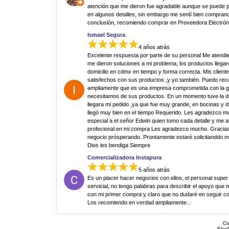
atención que me dieron fue agradable aunque se puede p
en algunos detalles, sin embargo me sentí bien comprand
conclusión, recomiendo comprar en Proveedora Electrón
Ismael Segura
4 años atrás
Excelente respuesta por parte de su personal Me atendi
me dieron soluciones a mi problema, los productos llegar
domicilio en cdmx en tiempo y forma correcta. Mis clien
satisfechos con sus productos ,y yo también. Puedo re
ampliamente que es una empresa comprometida con la g
necesitamos de sus productos. En un momento tuve la 
llegara mi pedido ,ya que fue muy grande, en bocinas y d
llegó muy bien en el tiempo Requerido. Les agradezco 
especial a el señor Edwin quien tomo cada detalle y me 
profecional en mi compra Les agradezco mucho. Gracias
negocio prósperando. Prontamente estaré solicitanddo 
Dios les bendiga Siempre
Comercializadora Instapura
5 años atrás
Es un placer hacer negocios con ellos, el personal super
servicial, no tengo palabras para describir el apoyo que 
con mi primer compra y claro que no dudaré en seguir c
Los recomiendo en verdad ampliamente...
Co
Elec